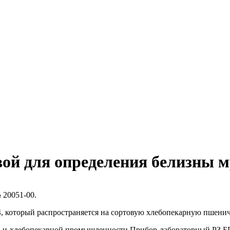
ой для определения белизны
 20051-00.
, который распространяется на сортовую хлебопекарную пшени
и хлебопекарной промышленности Прибор лабораторный РЗ БП