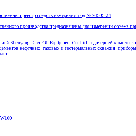
рственный реестр средств измерений под № 93505-24
венного производства предназначены для измерений объема приро
ей Shenyang Taige Oil Equipment Co. Ltd. и дочерней химическо
цементов нефтяных, газовых и геотермальных скважин, приборы 
аста.
SW100