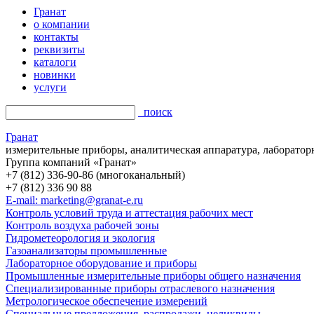
Гранат
о компании
контакты
реквизиты
каталоги
новинки
услуги
поиск
Гранат
измерительные приборы, аналитическая аппаратура, лаборатор
Группа компаний «Гранат»
+7 (812) 336-90-86 (многоканальный)
+7 (812) 336 90 88
E-mail: marketing@granat-e.ru
Контроль условий труда и аттестация рабочих мест
Контроль воздуха рабочей зоны
Гидрометеорология и экология
Газоанализаторы промышленные
Лабораторное оборудование и приборы
Промышленные измерительные приборы общего назначения
Специализированные приборы отраслевого назначения
Метрологическое обеспечение измерений
Специальные предложения, распродажи, неликвиды