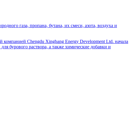
дного газа, пропана, бутана, их смеси, азота, воздуха и
й компанией Chengdu Xingbang Energy Development Ltd. начала
для бурового раствора, а также химические добавки и