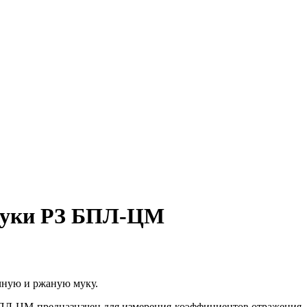
 муки РЗ БПЛ-ЦМ
чную и ржаную муку.
Л-ЦМ предназначен для измерения коэффициентов отражения