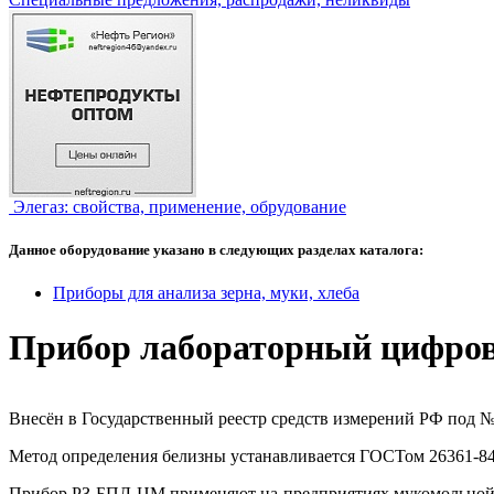
Элегаз: свойства, применение, обрудование
Данное оборудование указано в следующих разделах каталога:
Приборы для анализа зерна, муки, хлеба
Прибор лабораторный цифров
Внесён в Государственный реестр средств измерений РФ под №
Метод определения белизны устанавливается ГОСТом 26361-84
Прибор РЗ БПЛ-ЦМ применяют на предприятиях мукомольной 