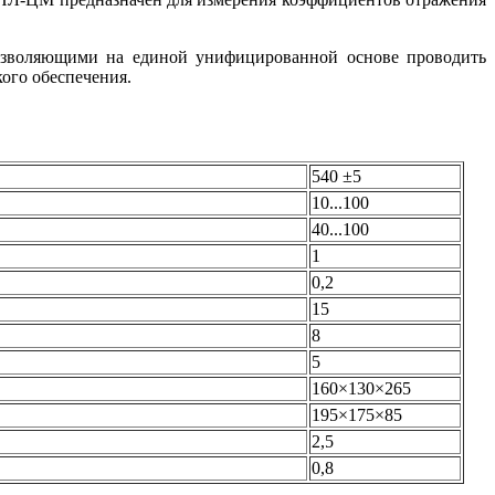
позволяющими на единой унифицированной основе проводить
кого обеспечения.
540 ±5
10...100
40...100
1
0,2
15
8
5
160×130×265
195×175×85
2,5
0,8