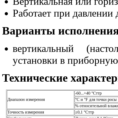
Вертикальная или гори
Работает при давлении д
Варианты исполнения
вертикальный (насто
установки в приборную
Технические характе
-60...+40 °Cттр
Диапазон измерения
°C и °F для точки росы
% относительной влажно
Точность измерения
±0,1 °Cттр