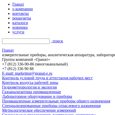
Гранат
о компании
контакты
реквизиты
каталоги
новинки
услуги
поиск
Гранат
измерительные приборы, аналитическая аппаратура, лаборатор
Группа компаний «Гранат»
+7 (812) 336-90-86 (многоканальный)
+7 (812) 336 90 88
E-mail: marketing@granat-e.ru
Контроль условий труда и аттестация рабочих мест
Контроль воздуха рабочей зоны
Гидрометеорология и экология
Газоанализаторы промышленные
Лабораторное оборудование и приборы
Промышленные измерительные приборы общего назначения
Специализированные приборы отраслевого назначения
Метрологическое обеспечение измерений
Специальные предложения, распродажи, неликвиды