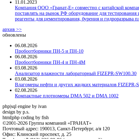
11.01.2023
Компания ООО «Гранат-Е» совместно с китайской компани
поставлять на рынок РФ оборудование для тестирования 
реагенты для цементирования, бурения и гидроразрыва пл
архив >>
обновлены
06.08.2026
Пробоотборники ПН-5 и ПН-10
06.08.2026
Пробоотборники ПН-4 и ПН-4М
03.08.2026
Анализатор влажности лабораторный FIZEPR-SW100.30
03.08.2026
Влагомеры нефти и других жидких материалов FIZEPR-
02.08.2026
Компактные плотномеры DMA 502 и DMA 1002
php|sql engine by ivan
design by p.s.
html|php coding by fish
©2001-2026 Группа компаний «ГРАНАТ»
Почтовый адрес: 190013, Санкт-Петербург, а/я 120
Офис: Клинский проспект, д. 25