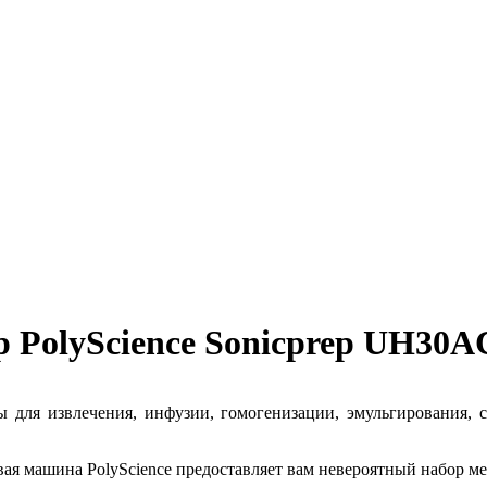
р PolyScience Sonicprep UH30
лны для извлечения, инфузии, гомогенизации, эмульгирования, 
ая машина PolyScience предоставляет вам невероятный набор ме