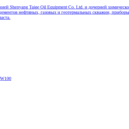
ей Shenyang Taige Oil Equipment Co. Ltd. и дочерней химическо
цементов нефтяных, газовых и геотермальных скважин, приборы 
аста.
SW100