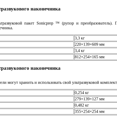
тразвукового наконечника
тразвуковой пакет Sonicprep ™ (рупор и преобразователь).
ечника.
3,3 кг
220×139×609 мм
3,4 кг
812×254×165 мм
тразвукового наконечника
ели могут хранить и использовать свой ультразвуковой комплек
0,254 кг
279×139×127 мм
0,482 кг
355×254×254 мм