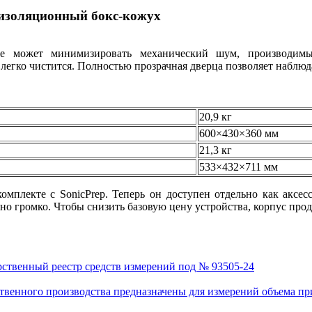
оизоляционный бокс-кожух
се может минимизировать механический шум, производимы
гко чистится. Полностью прозрачная дверца позволяет наблюда
20,9 кг
600×430×360 мм
21,3 кг
533×432×711 мм
мплекте с SonicPrep. Теперь он доступен отдельно как аксе
но громко. Чтобы снизить базовую цену устройства, корпус прод
рственный реестр средств измерений под № 93505-24
венного производства предназначены для измерений объема приро