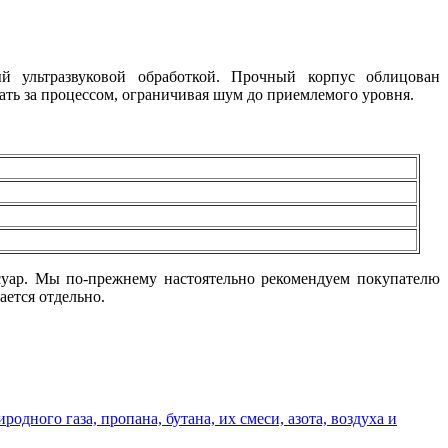
й ультразвуковой обработкой. Прочный корпус облицован
ть за процессом, ограничивая шум до приемлемого уровня.
ссуар. Мы по-прежнему настоятельно рекомендуем покупателю
ается отдельно.
дного газа, пропана, бутана, их смеси, азота, воздуха и