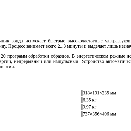
чник зонда испускает быстрые высокочастотные ультразвуко
ду. Процесс занимает всего 2...3 минуты и выделяет лишь незна
о 20 программ обработки образцов. В энергетическом режиме и
нергии, непрерывный или импульсный. Устройство автоматиче
нергии.
318×191×235 мм
6,35 кг
9,97 кг
737×356×406 мм