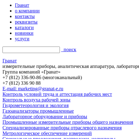
Гранат
о компании
контакты
реквизиты
каталоги
новинки
услуги
поиск
Гранат
измерительные приборы, аналитическая аппаратура, лаборатор
Группа компаний «Гранат»
+7 (812) 336-90-86 (многоканальный)
+7 (812) 336 90 88
E-mail: marketing@granat-e.ru
Контроль условий труда и аттестация рабочих мест
Контроль воздуха рабочей зоны
Гидрометеорология и экология
Газоанализаторы промышленные
Лабораторное оборудование и приборы
Промышленные измерительные приборы общего назначения
Специализированные приборы отраслевого назначения
Метрологическое обеспечение измерений
Специальные предложения, распродажи, неликвиды