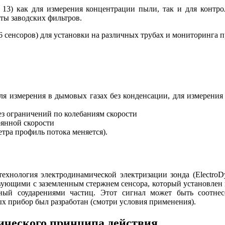
 как для измерения концентрации пыли, так и для контроля
ты заводских фильтров.
16 сенсоров) для установки на различных трубах и мониторинг
ля измерения в дымовых газах без конденсации, для измерения 
без ограничений по колебаниям скорости
оянной скорости
етра профиль потока меняется).
нология электродинамической электризации зонда (ElectroDyna
вующими с заземленным стержнем сенсора, который установлен 
ный соударениями частиц. Этот сигнал может быть соотне
ых прибор был разработан (смотри условия применения).
ческого принципа действия