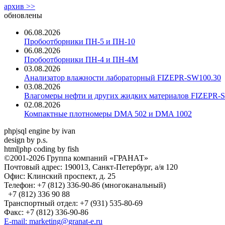
архив >>
обновлены
06.08.2026
Пробоотборники ПН-5 и ПН-10
06.08.2026
Пробоотборники ПН-4 и ПН-4М
03.08.2026
Анализатор влажности лабораторный FIZEPR-SW100.30
03.08.2026
Влагомеры нефти и других жидких материалов FIZEPR-
02.08.2026
Компактные плотномеры DMA 502 и DMA 1002
php|sql engine by ivan
design by p.s.
html|php coding by fish
©2001-2026 Группа компаний «ГРАНАТ»
Почтовый адрес: 190013, Санкт-Петербург, а/я 120
Офис: Клинский проспект, д. 25
Телефон: +7 (812) 336-90-86 (многоканальный)
+7 (812) 336 90 88
Транспортный отдел: +7 (931) 535-80-69
Факс: +7 (812) 336-90-86
E-mail: marketing@granat-e.ru