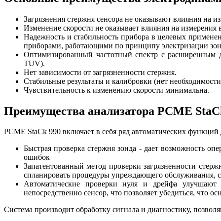
Загрязнения стержня сенсора не оказывают влияния на из
Изменение скорости не оказывает влияния на измерения 
Надежность и стабильность прибора в целевых применен
приборами, работающими по принципу электризации зо
Оптимизированный частотный спектр с расширенным ди
TUV).
Нет зависимости от загрязненности стержня.
Стабильные результаты и калибровки (нет необходимости 
Чувствительность к изменению скорости минимальна.
Преимущества анализатора PCME StaC
PCME StaCk 990 включает в себя ряд автоматических функций 
Быстрая проверка стержня зонда - дает возможность опе
ошибок
Запатентованный метод проверки загрязненности стерж
спланировать процедуры упреждающего обслуживания, сэ
Автоматические проверки нуля и дрейфа улучшают 
непосредственно сенсор, что позволяет убедиться, что о
Система производит обработку сигнала и диагностику, позвол