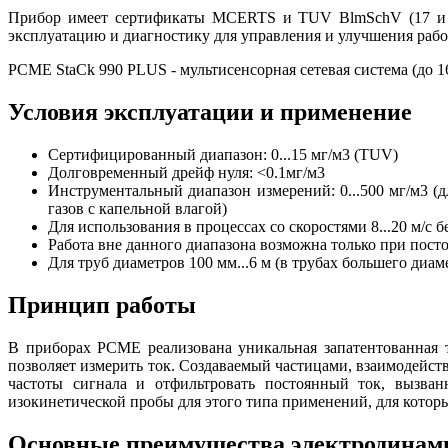
Прибор имеет сертификаты MCERTS и TUV BlmSchV (17 и 13)
эксплуатацию и диагностику для управления и улучшения рабо
PCME StaCk 990 PLUS - мультисенсорная сетевая система (до 
Условия эксплуатации и применение
Сертифицированный диапазон: 0...15 мг/м3 (TUV)
Долговременный дрейф нуля: <0.1мг/м3
Инструментальный диапазон измерений: 0...500 мг/м3 (д
газов с капельной влагой)
Для использования в процессах со скоростями 8...20 м/с 
Работа вне данного диапазона возможна только при пост
Для труб диаметров 100 мм...6 м (в трубах большего диам
Принцип работы
В приборах РСМЕ реализована уникальная запатентованная тех
позволяет измерить ток. Создаваемый частицами, взаимодейст
частоты сигнала и отфильтровать постоянный ток, вызван
изокинетической пробы для этого типа применений, для котор
Основные преимущества электродинами