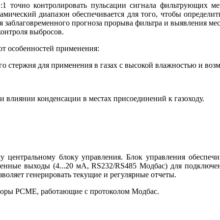
0 :1 точно контролировать пульсации сигнала фильтрующих 
ический диапазон обеспечивается для того, чтобы определит
я заблаговременного прогноза прорыва фильтра и выявления ме
онтроля выбросов.
от особенностей применения:
о стержня для применения в газах с высокой влажностью и воз
и влиянии конденсации в местах присоединений к газоходу.
у центральному блоку управления. Блок управления обеспечи
ленные выходы (4...20 мА, RS232/RS485 Модбас) для подключен
зволяет генерировать текущие и регулярные отчеты.
соры РСМЕ, работающие с протоколом Модбас.