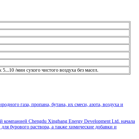
...10 /мин сухого чистого воздуха без масел.
дного газа, пропана, бутана, их смеси, азота, воздуха и
й компанией Chengdu Xingbang Energy Development Ltd. начала
для бурового раствора, а также химические добавки и