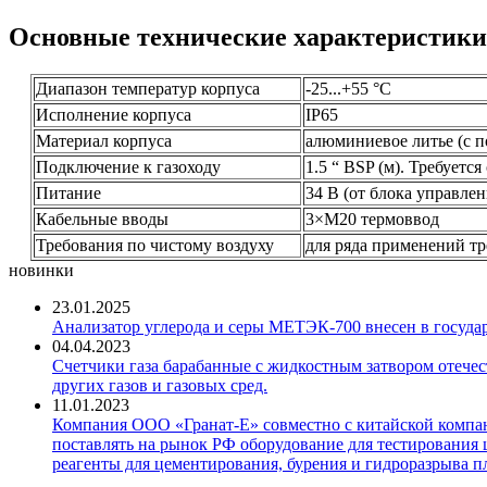
Основные технические характеристики
Диапазон температур корпуса
-25...+55 °C
Исполнение корпуса
IP65
Материал корпуса
алюминиевое литье (с 
Подключение к газоходу
1.5 “ BSP (м). Требуется
Питание
34 В (от блока управлен
Кабельные вводы
3×M20 термоввод
Требования по чистому воздуху
для ряда применений тр
новинки
23.01.2025
Анализатор углерода и серы МЕТЭК-700 внесен в госуда
04.04.2023
Счетчики газа барабанные с жидкостным затвором отечест
других газов и газовых сред.
11.01.2023
Компания ООО «Гранат-Е» совместно с китайской компани
поставлять на рынок РФ оборудование для тестирования 
реагенты для цементирования, бурения и гидроразрыва пл