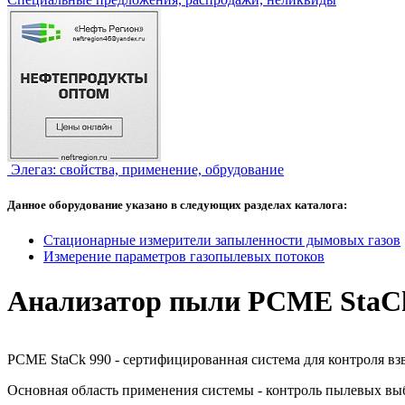
Элегаз: свойства, применение, обрудование
Данное оборудование указано в следующих разделах каталога:
Стационарные измерители запыленности дымовых газов
Измерение параметров газопылевых потоков
Анализатор пыли PCME StaC
PCME StaCk 990 - сертифицированная система для контроля 
Основная область применения системы - контроль пылевых выб