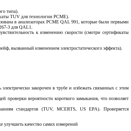
го типа).
фикаты TUV для технологии РСМЕ).
льзована в анализаторах PCME QAL 991, которые были первыми
267-3 для QAL1.
чувствительность к изменению скорости (смотри сертификаты
дрейф, вызванный изменением электростатического эффекта).
ь электрически закорочен в трубе и избежать связанных с этим
ей проверки вероятности короткого замыкания, что позволяет
ованиям стандартов (TUV, MCERTS, US EPA). Проверяется
же улучшить качество самих измерений