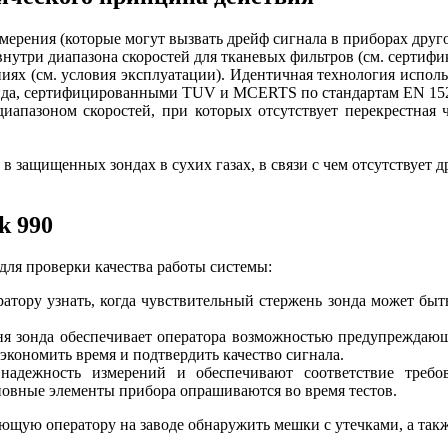
мерения (которые могут вызвать дрейф сигнала в приборах друго
внутри диапазона скоростей для тканевых фильтров (см. серти
иях (см. условия эксплуатации). Идентичная технология испо
нда, сертифицированными TUV и MCERTS по стандартам EN 15
апазоном скоростей, при которых отсутствует перекрестная 
в защищенных зондах в сухих газах, в связи с чем отсутствует 
k 990
для проверки качества работы системы:
ратору узнать, когда чувствительный стержень зонда может быт
ня зонда обеспечивает оператора возможностью предупреждающ
кономить время и подтвердить качество сигнала.
надежность измерений и обеспечивают соответствие треб
сновные элементы прибора опрашиваются во время тестов.
яющую оператору на заводе обнаружить мешки с утечками, а так