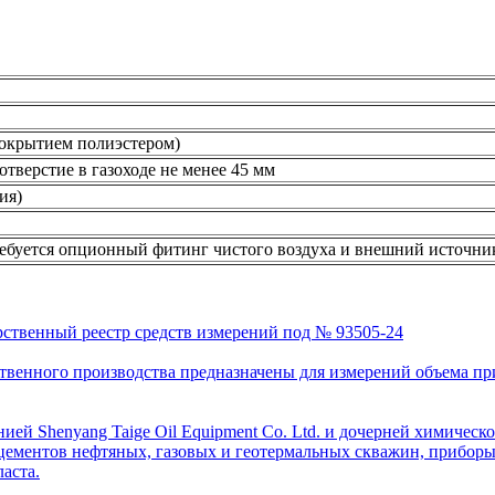
покрытием полиэстером)
 отверстие в газоходе не менее 45 мм
ия)
ебуется опционный фитинг чистого воздуха и внешний источник 5
рственный реестр средств измерений под № 93505-24
венного производства предназначены для измерений объема приро
ей Shenyang Taige Oil Equipment Co. Ltd. и дочерней химическо
цементов нефтяных, газовых и геотермальных скважин, приборы 
аста.