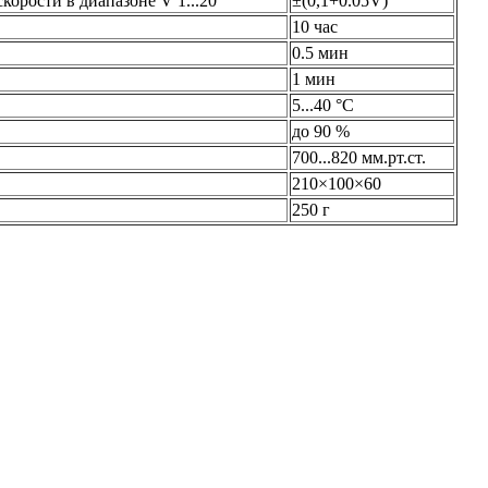
корости в диапазоне V 1...20
±(0,1+0.05V)
10 час
0.5 мин
1 мин
5...40 °С
до 90 %
700...820 мм.рт.ст.
210×100×60
250 г