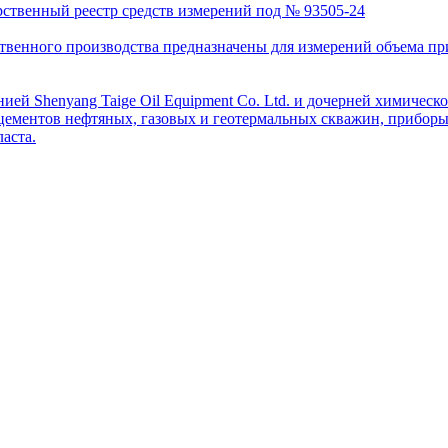
рственный реестр средств измерений под № 93505-24
венного производства предназначены для измерений объема приро
ей Shenyang Taige Oil Equipment Co. Ltd. и дочерней химическо
цементов нефтяных, газовых и геотермальных скважин, приборы 
аста.