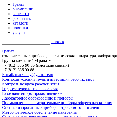
Гранат
о компании
контакты
реквизиты
каталоги
новинки
услуги
поиск
Гранат
измерительные приборы, аналитическая аппаратура, лаборатор
Группа компаний «Гранат»
+7 (812) 336-90-86 (многоканальный)
+7 (812) 336 90 88
E-mail: marketing@granat-e.ru
Контроль условий труда и аттестация рабочих мест
Контроль воздуха рабочей зоны
Гидрометеорология и экология
Газоанализаторы промышленные
Лабораторное оборудование и приборы
Промышленные измерительные приборы общего назначения
Специализированные приборы отраслевого назначения
Метрологическое обеспечение измерений
Специальные предложения, распродажи, неликвиды