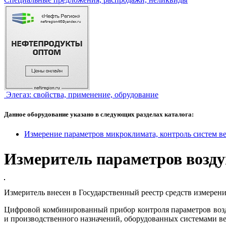
Элегаз: свойства, применение, обрудование
Данное оборудование указано в следующих разделах каталога:
Измерение параметров микроклимата, контроль систем в
Измеритель параметров возду
Измеритель внесен в Государственный реестр средств измерен
Цифровой комбинированный прибор контроля параметров возд
и производственного назначений, оборудованных системами в