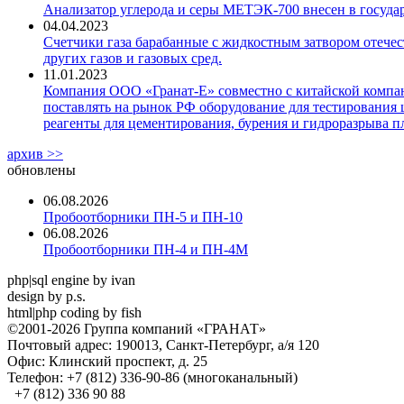
Анализатор углерода и серы МЕТЭК-700 внесен в госуда
04.04.2023
Счетчики газа барабанные с жидкостным затвором отечест
других газов и газовых сред.
11.01.2023
Компания ООО «Гранат-Е» совместно с китайской компани
поставлять на рынок РФ оборудование для тестирования 
реагенты для цементирования, бурения и гидроразрыва пл
архив >>
обновлены
06.08.2026
Пробоотборники ПН-5 и ПН-10
06.08.2026
Пробоотборники ПН-4 и ПН-4М
php|sql engine by ivan
design by p.s.
html|php coding by fish
©2001-2026 Группа компаний «ГРАНАТ»
Почтовый адрес: 190013, Санкт-Петербург, а/я 120
Офис: Клинский проспект, д. 25
Телефон: +7 (812) 336-90-86 (многоканальный)
+7 (812) 336 90 88