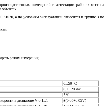
производственных помещений и аттестации рабочих мест на
 объектах.
51070, а по условиям эксплуатации относится к группе 3 по
икам.
ирать режим измерения;
0...50 °С
0,1...20 м/с
5 %
корости в диапазоне V 0,1...1
±(0,05+0.05V)