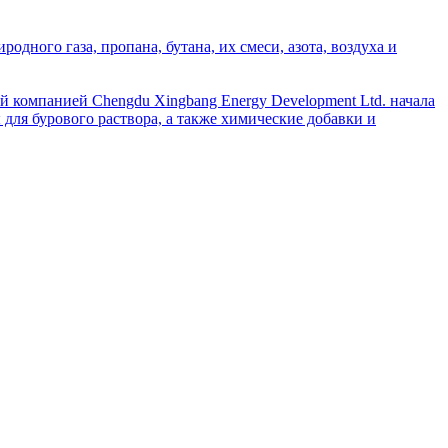
дного газа, пропана, бутана, их смеси, азота, воздуха и
й компанией Chengdu Xingbang Energy Development Ltd. начала
для бурового раствора, а также химические добавки и