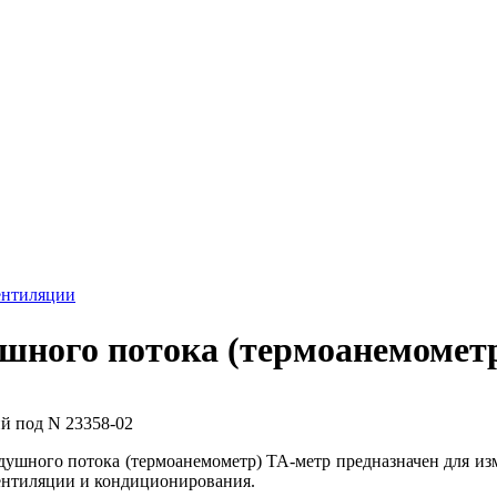
ентиляции
шного потока (термоанемомет
ий под N 23358-02
ушного потока (термоанемометр) TA-метр предназначен для изм
ентиляции и кондиционирования.