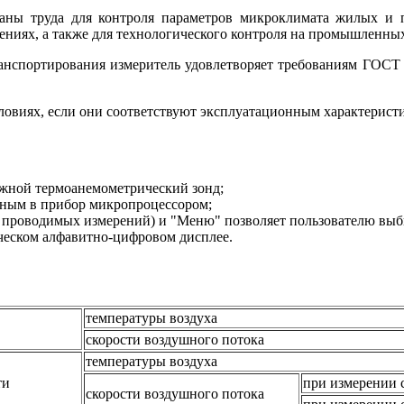
аны труда для контроля параметров микроклимата жилых и 
иях, а также для технологического контроля на промышленных
нспортирования измеритель удовлетворяет требованиям ГОСТ Р 
словиях, если они соответствуют эксплуатационным характерист
ижной термоанемометрический зонд;
енным в прибор микропроцессором;
 проводимых измерений) и "Меню" позволяет пользователю выб
ческом алфавитно-цифровом дисплее.
температуры воздуха
скорости воздушного потока
температуры воздуха
ти
при измерении с
скорости воздушного потока