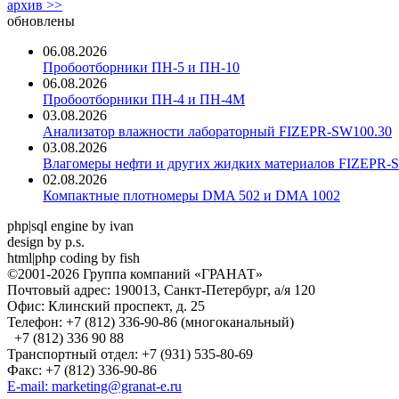
архив >>
обновлены
06.08.2026
Пробоотборники ПН-5 и ПН-10
06.08.2026
Пробоотборники ПН-4 и ПН-4М
03.08.2026
Анализатор влажности лабораторный FIZEPR-SW100.30
03.08.2026
Влагомеры нефти и других жидких материалов FIZEPR-
02.08.2026
Компактные плотномеры DMA 502 и DMA 1002
php|sql engine by ivan
design by p.s.
html|php coding by fish
©2001-2026 Группа компаний «ГРАНАТ»
Почтовый адрес: 190013, Санкт-Петербург, а/я 120
Офис: Клинский проспект, д. 25
Телефон: +7 (812) 336-90-86 (многоканальный)
+7 (812) 336 90 88
Транспортный отдел: +7 (931) 535-80-69
Факс: +7 (812) 336-90-86
E-mail: marketing@granat-e.ru