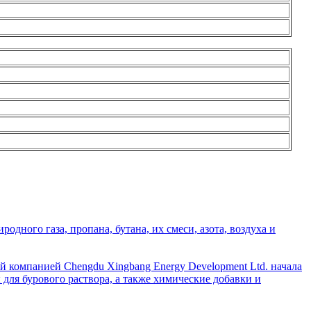
дного газа, пропана, бутана, их смеси, азота, воздуха и
й компанией Chengdu Xingbang Energy Development Ltd. начала
для бурового раствора, а также химические добавки и