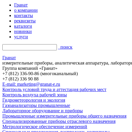
Гранат
о компании
контакты
реквизиты
каталоги
новинки
услуги
поиск
Гранат
измерительные приборы, аналитическая аппаратура, лаборатор
Группа компаний «Гранат»
+7 (812) 336-90-86 (многоканальный)
+7 (812) 336 90 88
E-mail: marketing@granat-e.ru
Контроль условий труда и аттестация рабочих мест
Контроль воздуха рабочей зоны
Гидрометеорология и экология
Газоанализаторы промышленные
Лабораторное оборудование и приборы
Промышленные измерительные приборы общего назначения
Специализированные приборы отраслевого назначения
Метрологическое обеспечение измерений
Специальные предложения, распродажи, неликвиды