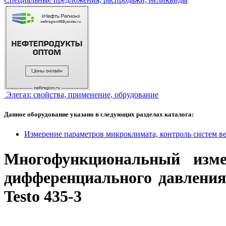
Элегаз: свойства, применение, обрудование
Данное оборудование указано в следующих разделах каталога:
Измерение параметров микроклимата, контроль систем в
Многофункциональный изме
дифференциального давления
Testo 435-3