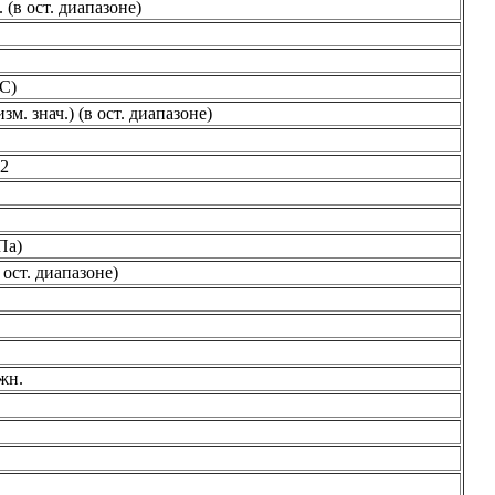
 (в ост. диапазоне)
°C)
зм. знач.) (в ост. диапазоне)
O2
Па)
 ост. диапазоне)
жн.