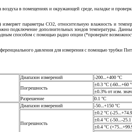
 воздуха в помещениях и окружающей среде, наладке и провер
) измеряет параметры CO2, относительную влажность и темпе
жно подключение дополнительных зондов температуры. Данные 
водным способом с помощью радио опции (*проверьте возможнос
фференциального давления для измерения с помощью трубки Пи
Диапазон измерений
-200...+400 °C
±0.3 °C (-60...+60 
Погрешность
±0.3% от изм. знач.
Разрешение
0.1 °C
Диапазон измерений
-50...+150 °C
±0.2 °C (-25...+74.
±0.4 °C (-50...-25.1
Погрешность
±0.4 °C (+75...+99.