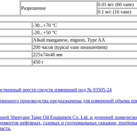
0.01 м/с (60 vane)
Разрешение
0.1 м/с (16 vane)
-30...+70 °C
-20...+50 °C
Alkali manganese, mignon, Type AA
200 часов (typical vane measurement)
225x74x46 мм
450 г
рственный реестр средств измерений под № 93505-24
венного производства предназначены для измерений объема приро
ей Shenyang Taige Oil Equipment Co. Ltd. и дочерней химическо
цементов нефтяных, газовых и геотермальных скважин, приборы 
аста.