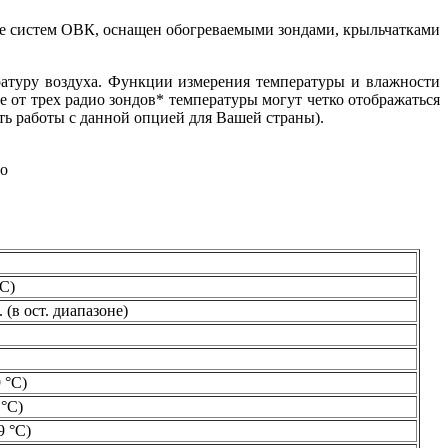
ке систем ОВК, оснащен обогреваемыми зондами, крыльчатками
ратуру воздуха. Функции измерения температуры и влажности
от трех радио зондов* температуры могут четко отображаться
ть работы с данной опцией для Вашей страны).
то
°C)
 (в ост. диапазоне)
9 °C)
 °C)
9 °C)