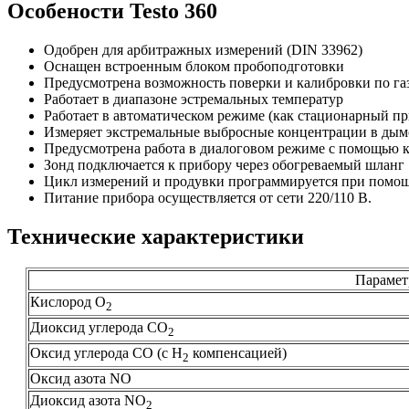
Особености Testo 360
Одобрен для арбитражных измерений (DIN 33962)
Оснащен встроенным блоком пробоподготовки
Предусмотрена возможность поверки и калибровки по га
Работает в диапазоне эстремальных температур
Работает в автоматическом режиме (как стационарный пр
Измеряет экстремальные выбросные концентрации в дым
Предусмотрена работа в диалоговом режиме с помощью 
Зонд подключается к прибору через обогреваемый шланг
Цикл измерений и продувки программируется при помощ
Питание прибора осуществляется от сети 220/110 В.
Технические характеристики
Парамет
Кислород О
2
Диоксид углерода СО
2
Оксид углерода СО (с Н
компенсацией)
2
Оксид азота NO
Диоксид азота NO
2