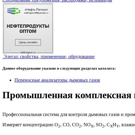
Элегаз: свойства, применение, обрудование
Данное оборудование указано в следующих разделах каталога:
Переносные анализаторы дымовых газов
Промышленная комплексная из
Профессиональная система для контроля дымовых газов и пр
Измеряет концентрацию O
, CO, CO
, NO
, SO
, С
Н
, влажн
2
2
X
2
X
Y