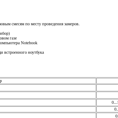
зовым смесям по месту проведения замеров.
ибор)
овом газе
компьютера Notebook
и встроенного ноутбука
р
0..
0.
0