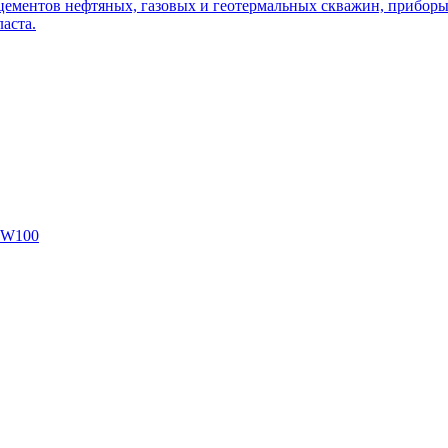
цементов нефтяных, газовых и геотермальных скважин, приборы 
аста.
SW100