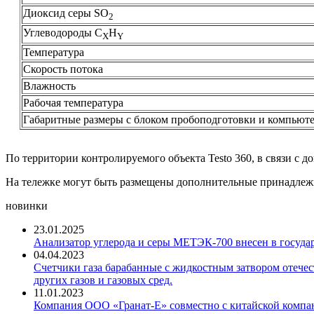
Диоксид серы SO
2
Углеводороды С
Н
X
Y
Температура
Скорость потока
Влажность
Рабочая температура
Габаритные размеры с блоком пробоподготовки и компьют
По территории контролируемого объекта Testo 360, в связи с 
На тележке могут быть размещены дополнительные принадлежн
новинки
23.01.2025
Анализатор углерода и серы МЕТЭК-700 внесен в госуда
04.04.2023
Счетчики газа барабанные с жидкостным затвором отечест
других газов и газовых сред.
11.01.2023
Компания ООО «Гранат-Е» совместно с китайской компани