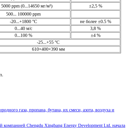
. 5000 ppm (0...14650 мг/м³)
±2,5 %
500... 100000 ppm
-20...+1800 °С
не более ±0.5 %
0...40 м/с
3,8 %
0...100 %
±4 %
-25...+55 °С
610×400×390 мм
п.
дного газа, пропана, бутана, их смеси, азота, воздуха и
й компанией Chengdu Xingbang Energy Development Ltd. начала