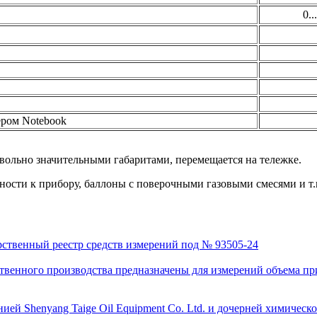
0..
ером Notebook
довольно значительными габаритами, перемещается на тележке.
ости к прибору, баллоны с поверочными газовыми смесями и т.
рственный реестр средств измерений под № 93505-24
венного производства предназначены для измерений объема приро
ей Shenyang Taige Oil Equipment Co. Ltd. и дочерней химическо