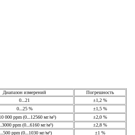
Диапазон измерений
Погрешность
0...21
±1,2 %
0...25 %
±1,5 %
.10 000 ppm (0...12560 мг/м³)
±2,0 %
..3000 ppm (0...6160 мг/м³)
±2,8 %
...500 ppm (0...1030 мг/м³)
±1 %