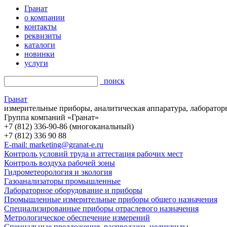
Гранат
о компании
контакты
реквизиты
каталоги
новинки
услуги
поиск
Гранат
измерительные приборы, аналитическая аппаратура, лаборатор
Группа компаний «Гранат»
+7 (812) 336-90-86 (многоканальный)
+7 (812) 336 90 88
E-mail: marketing@granat-e.ru
Контроль условий труда и аттестация рабочих мест
Контроль воздуха рабочей зоны
Гидрометеорология и экология
Газоанализаторы промышленные
Лабораторное оборудование и приборы
Промышленные измерительные приборы общего назначения
Специализированные приборы отраслевого назначения
Метрологическое обеспечение измерений
Специальные предложения, распродажи, неликвиды