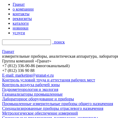
Гранат
о компании
контакты
реквизиты
каталоги
новинки
услуги
поиск
Гранат
измерительные приборы, аналитическая аппаратура, лаборатор
Группа компаний «Гранат»
+7 (812) 336-90-86 (многоканальный)
+7 (812) 336 90 88
E-mail: marketing@granat-e.ru
Контроль условий труда и аттестация рабочих мест
Контроль воздуха рабочей зоны
Гидрометеорология и экология
Газоанализаторы промышленные
Лабораторное оборудование и приборы
Промышленные измерительные приборы общего назначения
Специализированные приборы отраслевого назначения
Метрологическое обеспечение измерений
Специальные предложения, распродажи, неликвиды