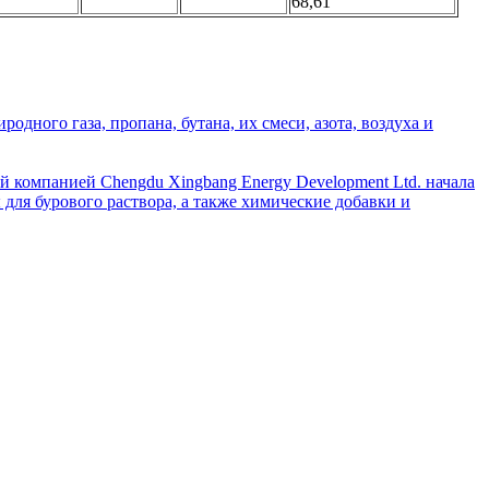
68,61
дного газа, пропана, бутана, их смеси, азота, воздуха и
й компанией Chengdu Xingbang Energy Development Ltd. начала
для бурового раствора, а также химические добавки и