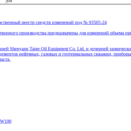
04
рственный реестр средств измерений под № 93505-24
венного производства предназначены для измерений объема приро
ей Shenyang Taige Oil Equipment Co. Ltd. и дочерней химическо
цементов нефтяных, газовых и геотермальных скважин, приборы 
аста.
SW100