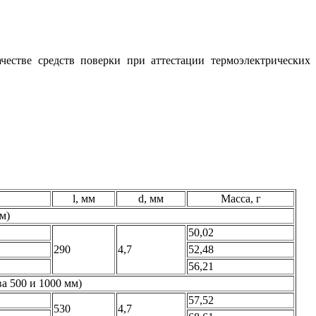
честве средств поверки при аттестации термоэлектрических
l, мм
d, мм
Масса, г
м)
50,02
290
4,7
52,48
56,21
а 500 и 1000 мм)
57,52
530
4,7