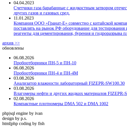
04.04.2023
Счетчики газа барабанные с жидкостным затвором отечест
других газов и газовых сред.
11.01.2023
Компания ООО «Гранат-Е» совместно с китайской компани
поставлять на рынок РФ оборудование для тестирования 
реагенты для цементирования, бурения и гидроразрыва пл
архив >>
обновлены
06.08.2026
Пробоотборники ПН-5 и ПН-10
06.08.2026
Пробоотборники ПН-4 и ПН-4М
03.08.2026
Анализатор влажности лабораторный FIZEPR-SW100.30
03.08.2026
Влагомеры нефти и других жидких материалов FIZEPR-
02.08.2026
Компактные плотномеры DMA 502 и DMA 1002
php|sql engine by ivan
design by p.s.
html|php coding by fish