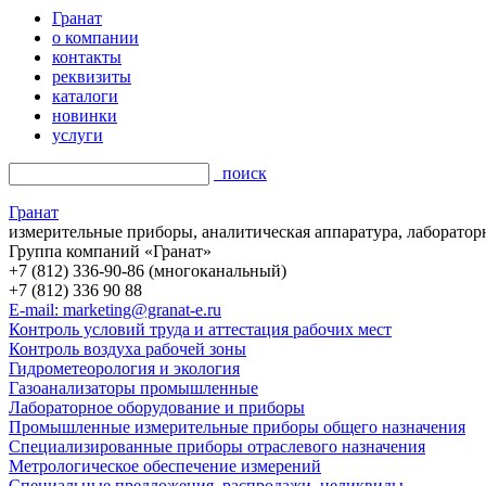
Гранат
о компании
контакты
реквизиты
каталоги
новинки
услуги
поиск
Гранат
измерительные приборы, аналитическая аппаратура, лаборатор
Группа компаний «Гранат»
+7 (812) 336-90-86 (многоканальный)
+7 (812) 336 90 88
E-mail: marketing@granat-e.ru
Контроль условий труда и аттестация рабочих мест
Контроль воздуха рабочей зоны
Гидрометеорология и экология
Газоанализаторы промышленные
Лабораторное оборудование и приборы
Промышленные измерительные приборы общего назначения
Специализированные приборы отраслевого назначения
Метрологическое обеспечение измерений
Специальные предложения, распродажи, неликвиды