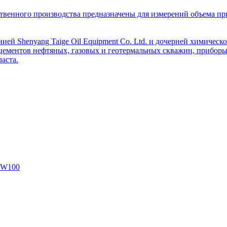
венного производства предназначены для измерений объема приро
ей Shenyang Taige Oil Equipment Co. Ltd. и дочерней химическо
цементов нефтяных, газовых и геотермальных скважин, приборы 
аста.
SW100