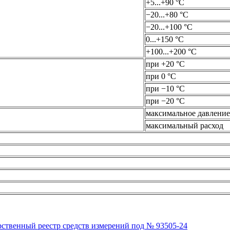
+5...+90 °С
−20...+80 °С
−20...+100 °С
0...+150 °С
+100...+200 °С
при +20 °С
при 0 °С
при −10 °С
при −20 °С
максимальное давление
максимальный расход
рственный реестр средств измерений под № 93505-24