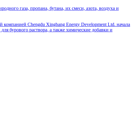
дного газа, пропана, бутана, их смеси, азота, воздуха и
й компанией Chengdu Xingbang Energy Development Ltd. начала
для бурового раствора, а также химические добавки и