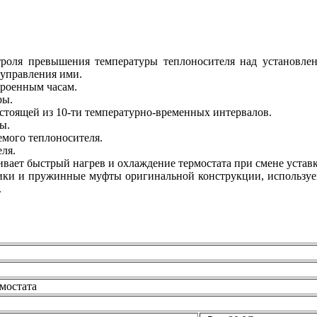
роля превышения температуры теплоносителя над установлен
 управления ими.
троенным часам.
ры.
стоящей из 10-ти температурно-временных интервалов.
ы.
емого теплоносителя.
ля.
ает быстрый нагрев и охлаждение термостата при смене уставк
ки и пружинные муфты оригинальной конструкции, используем
.
мостата