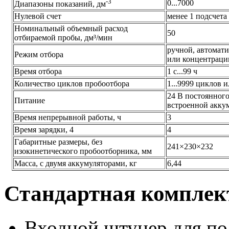
-3
0...7000
Диапазоны показаний, дм
Нулевой счет
менее 1 подсчета 
Номинальный объемный расход
50
отбираемой пробы, дм³/мин
ручной, автомати
Режим отбора
или концентраци
Время отбора
1 с...99 ч
Количество циклов пробоотбора
1...9999 циклов 
24 В постоянного 
Питание
встроенной акку
Время непрерывной работы, ч
3
Время зарядки, 4
4
Габаритные размеры, без
241×230×232
изокинетического пробоотборника, мм
Масса, с двумя аккумуляторами, кг
6,44
Стандартная комплек
Входной штуцер для п