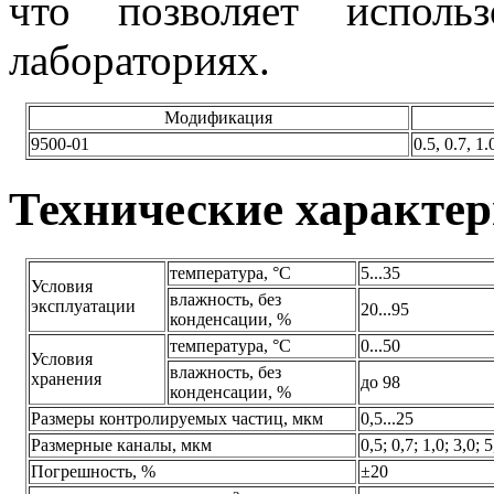
что позволяет исполь
лабораториях.
Модификация
9500-01
0.5, 0.7, 1.
Технические характе
температура, °C
5...35
Условия
влажность, без
эксплуатации
20...95
конденсации, %
температура, °C
0...50
Условия
влажность, без
хранения
до 98
конденсации, %
Размеры контролируемых частиц, мкм
0,5...25
Размерные каналы, мкм
0,5; 0,7; 1,0; 3,0
Погрешность, %
±20