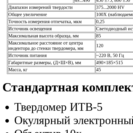
49...490
450 ±75; 800 ±50
Диапазон измерений твердости
375...2000 HV
Общее увеличение
100X (наблюдаемо
Точность измерения отпечатка, мкм
0,25
Источник освещения
Светодиодный ист
Максимальная высота образца, мм
85
Максимальное расстояние от центра
120
индентора до стенки твердомера, мм
Источник питания
~220 В, 50 Гц
Габаритные размеры, (Д×Ш×В), мм
490×185×515
Масса, кг
45
Стандартная комплек
Твердомер ИТВ-5
Окулярный электронны