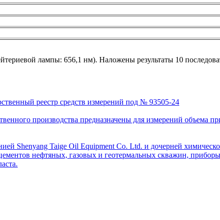
йтериевой лампы: 656,1 нм). Наложены результаты 10 последова
рственный реестр средств измерений под № 93505-24
венного производства предназначены для измерений объема приро
ей Shenyang Taige Oil Equipment Co. Ltd. и дочерней химическо
цементов нефтяных, газовых и геотермальных скважин, приборы 
аста.