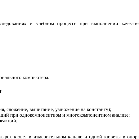
ледованиях и учебном процессе при выполнении качестве
онального компьютера.
т
я, сложение, вычитание, умножение на константу);
раций при однокомпонентном и многокомпонентном анализе;
реакций;
тырех кювет в измерительном канале и одной кюветы в опорн