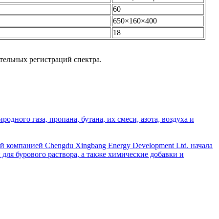
60
650×160×400
18
тельных регистраций спектра.
дного газа, пропана, бутана, их смеси, азота, воздуха и
й компанией Chengdu Xingbang Energy Development Ltd. начала
для бурового раствора, а также химические добавки и