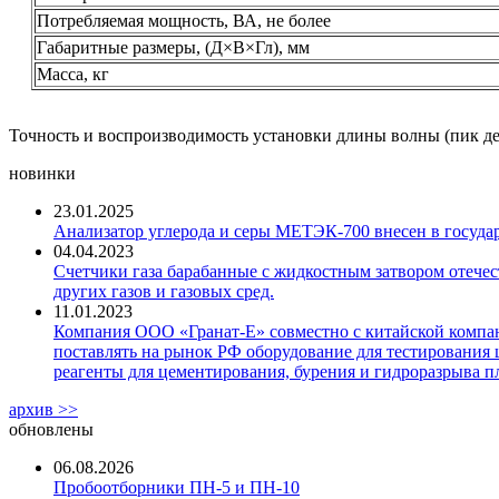
Потребляемая мощность, ВА, не более
Габаритные размеры, (Д×В×Гл), мм
Масса, кг
Точность и воспроизводимость установки длины волны (пик де
новинки
23.01.2025
Анализатор углерода и серы МЕТЭК-700 внесен в госуда
04.04.2023
Счетчики газа барабанные с жидкостным затвором отечест
других газов и газовых сред.
11.01.2023
Компания ООО «Гранат-Е» совместно с китайской компани
поставлять на рынок РФ оборудование для тестирования 
реагенты для цементирования, бурения и гидроразрыва пл
архив >>
обновлены
06.08.2026
Пробоотборники ПН-5 и ПН-10