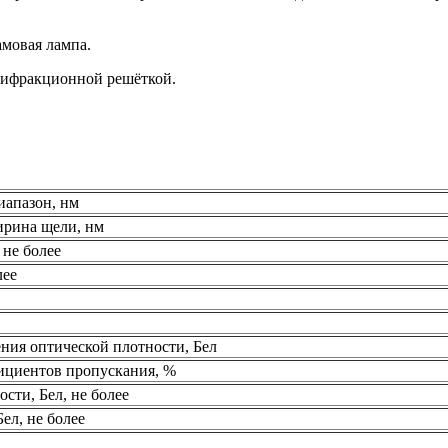
амовая лампа.
дифракционной решёткой.
иапазон, нм
ирина щели, нм
 не более
лее
ния оптической плотности, Бел
ициентов пропускания, %
сти, Бел, не более
ел, не более