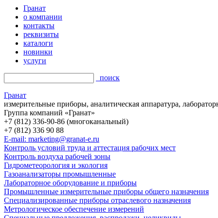
Гранат
о компании
контакты
реквизиты
каталоги
новинки
услуги
поиск
Гранат
измерительные приборы, аналитическая аппаратура, лаборатор
Группа компаний «Гранат»
+7 (812) 336-90-86 (многоканальный)
+7 (812) 336 90 88
E-mail: marketing@granat-e.ru
Контроль условий труда и аттестация рабочих мест
Контроль воздуха рабочей зоны
Гидрометеорология и экология
Газоанализаторы промышленные
Лабораторное оборудование и приборы
Промышленные измерительные приборы общего назначения
Специализированные приборы отраслевого назначения
Метрологическое обеспечение измерений
Специальные предложения, распродажи, неликвиды