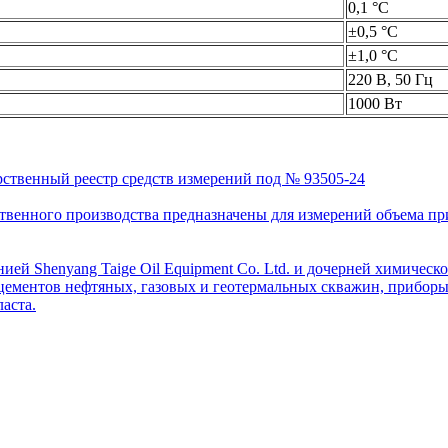
0,1 °С
±0,5 °С
±1,0 °С
220 В, 50 Гц
1000 Вт
рственный реестр средств измерений под № 93505-24
венного производства предназначены для измерений объема приро
ей Shenyang Taige Oil Equipment Co. Ltd. и дочерней химическо
цементов нефтяных, газовых и геотермальных скважин, приборы 
аста.