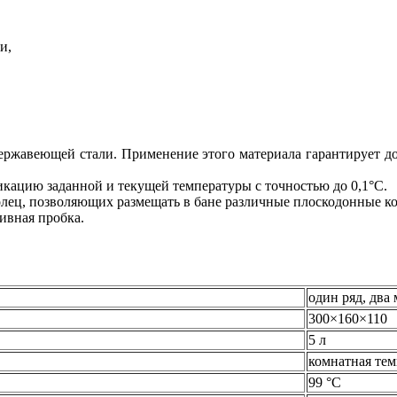
и,
ержавеющей стали. Применение этого материала гарантирует д
ацию заданной и текущей температуры с точностью до 0,1°С.
ец, позволяющих размещать в бане различные плоскодонные кол
ивная пробка.
один ряд, два 
300×160×110
5 л
комнатная тем
99 °С