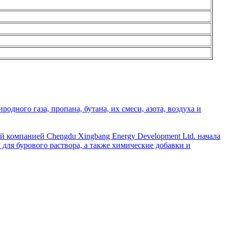
дного газа, пропана, бутана, их смеси, азота, воздуха и
й компанией Chengdu Xingbang Energy Development Ltd. начала
для бурового раствора, а также химические добавки и