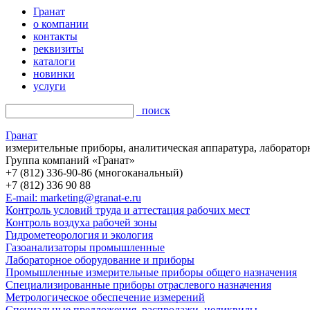
Гранат
о компании
контакты
реквизиты
каталоги
новинки
услуги
поиск
Гранат
измерительные приборы, аналитическая аппаратура, лаборатор
Группа компаний «Гранат»
+7 (812) 336-90-86 (многоканальный)
+7 (812) 336 90 88
E-mail: marketing@granat-e.ru
Контроль условий труда и аттестация рабочих мест
Контроль воздуха рабочей зоны
Гидрометеорология и экология
Газоанализаторы промышленные
Лабораторное оборудование и приборы
Промышленные измерительные приборы общего назначения
Специализированные приборы отраслевого назначения
Метрологическое обеспечение измерений
Специальные предложения, распродажи, неликвиды