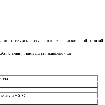
олговечность, химическую стойкость и великолепный внешний
бы, стаканы, чашки для выпаривания и т.д.
места
пература + 5 °С