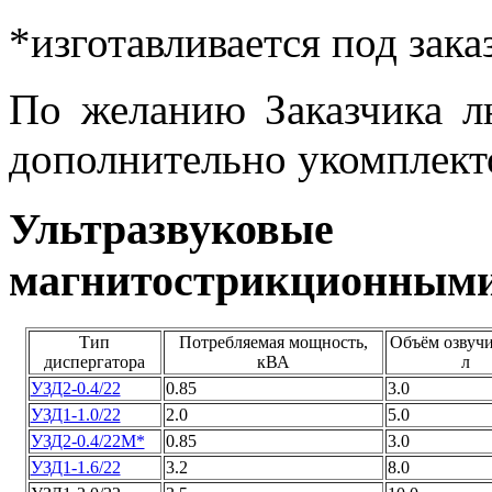
*изготавливается под заказ
По желанию Заказчика л
дополнительно укомплект
Ультразвуковы
магнитострикционными
Тип
Потребляемая мощность,
Объём озвучи
диспергатора
кВА
л
УЗД2-0.4/22
0.85
3.0
УЗД1-1.0/22
2.0
5.0
УЗД2-0.4/22М*
0.85
3.0
УЗД1-1.6/22
3.2
8.0