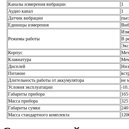
Каналы измерения вибрации
1
Аудио канал
1
Датчик вибрации
пье
Единицы измерения
Виб
Изм
Режимы работы
В р
Экс
Корпус
Мет
Клавиатура
Мем
Дисплей
Низ
Питание
вст
Длительность работы от аккумулятора
не 
Условия эксплуатации
-10.
Габариты прибора
165
Масса прибора
325
Габариты сумки
240
Масса стандартного комплекта
120