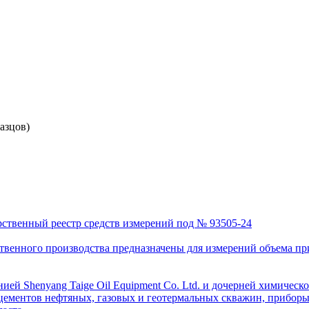
азцов)
рственный реестр средств измерений под № 93505-24
венного производства предназначены для измерений объема приро
ей Shenyang Taige Oil Equipment Co. Ltd. и дочерней химическо
цементов нефтяных, газовых и геотермальных скважин, приборы 