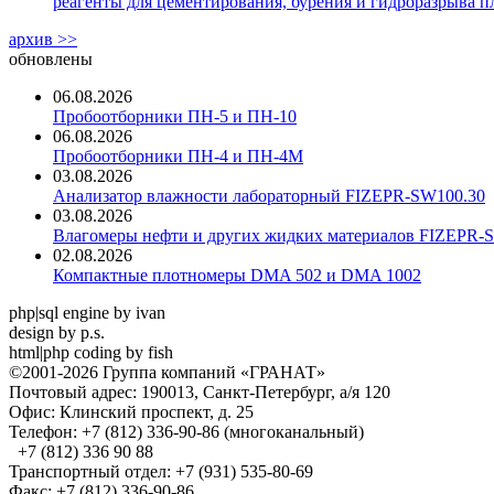
реагенты для цементирования, бурения и гидроразрыва пл
архив >>
обновлены
06.08.2026
Пробоотборники ПН-5 и ПН-10
06.08.2026
Пробоотборники ПН-4 и ПН-4М
03.08.2026
Анализатор влажности лабораторный FIZEPR-SW100.30
03.08.2026
Влагомеры нефти и других жидких материалов FIZEPR-
02.08.2026
Компактные плотномеры DMA 502 и DMA 1002
php|sql engine by ivan
design by p.s.
html|php coding by fish
©2001-2026 Группа компаний «ГРАНАТ»
Почтовый адрес: 190013, Санкт-Петербург, а/я 120
Офис: Клинский проспект, д. 25
Телефон: +7 (812) 336-90-86 (многоканальный)
+7 (812) 336 90 88
Транспортный отдел: +7 (931) 535-80-69
Факс: +7 (812) 336-90-86