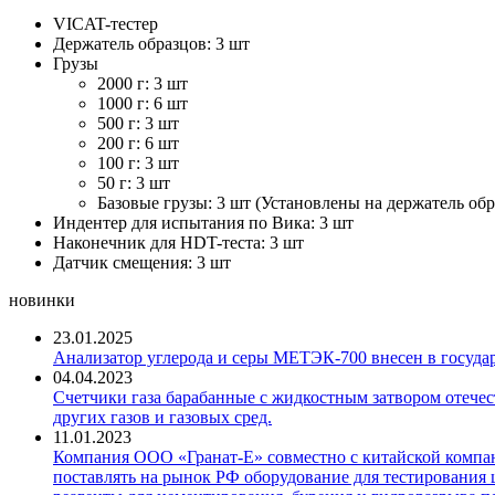
VICAT-тестер
Держатель образцов: 3 шт
Грузы
2000 г: 3 шт
1000 г: 6 шт
500 г: 3 шт
200 г: 6 шт
100 г: 3 шт
50 г: 3 шт
Базовые грузы: 3 шт (Установлены на держатель обр
Индентер для испытания по Вика: 3 шт
Наконечник для HDT-теста: 3 шт
Датчик смещения: 3 шт
новинки
23.01.2025
Анализатор углерода и серы МЕТЭК-700 внесен в госуда
04.04.2023
Счетчики газа барабанные с жидкостным затвором отечест
других газов и газовых сред.
11.01.2023
Компания ООО «Гранат-Е» совместно с китайской компани
поставлять на рынок РФ оборудование для тестирования 