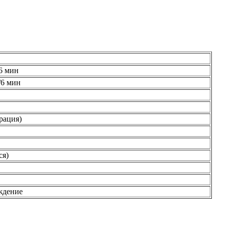
 6 мин
/6 мин
рация)
ся)
ждение