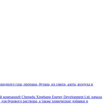
дного газа, пропана, бутана, их смеси, азота, воздуха и
й компанией Chengdu Xingbang Energy Development Ltd. начала
для бурового раствора, а также химические добавки и