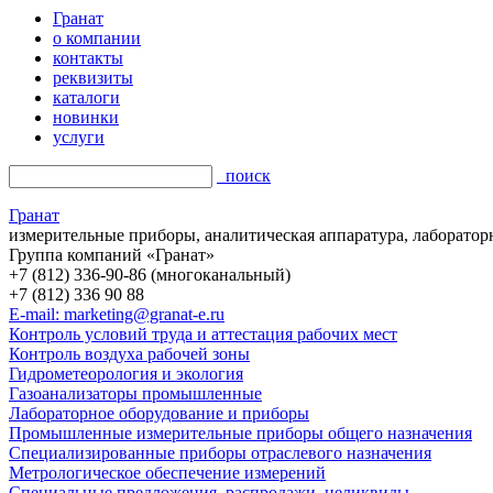
Гранат
о компании
контакты
реквизиты
каталоги
новинки
услуги
поиск
Гранат
измерительные приборы, аналитическая аппаратура, лаборатор
Группа компаний «Гранат»
+7 (812) 336-90-86 (многоканальный)
+7 (812) 336 90 88
E-mail: marketing@granat-e.ru
Контроль условий труда и аттестация рабочих мест
Контроль воздуха рабочей зоны
Гидрометеорология и экология
Газоанализаторы промышленные
Лабораторное оборудование и приборы
Промышленные измерительные приборы общего назначения
Специализированные приборы отраслевого назначения
Метрологическое обеспечение измерений
Специальные предложения, распродажи, неликвиды