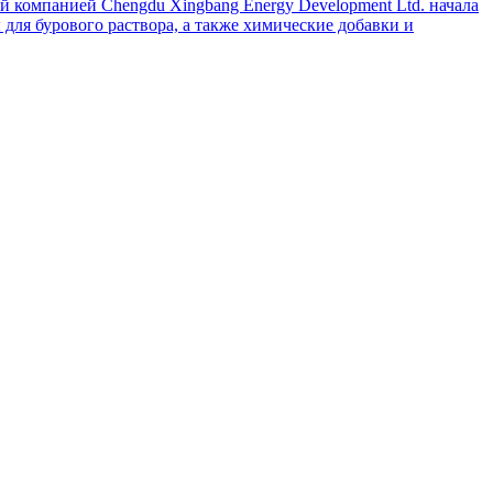
й компанией Chengdu Xingbang Energy Development Ltd. начала
для бурового раствора, а также химические добавки и