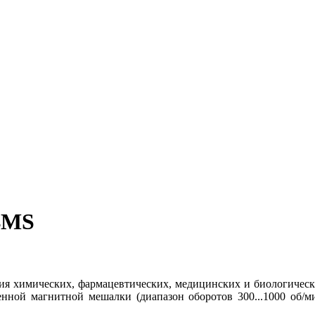
4MS
ния химических, фармацевтических, медицинских и биологиче
енной магнитной мешалки (диапазон оборотов 300...1000 об/м