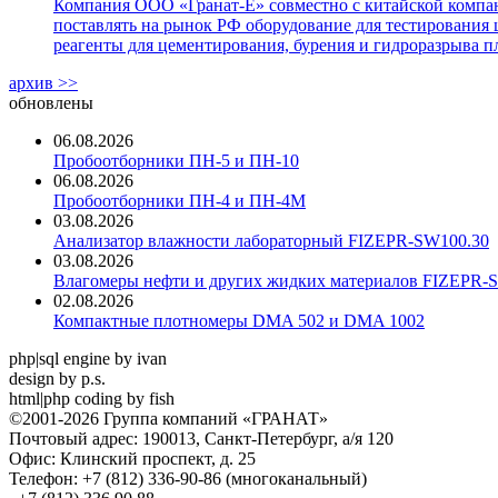
Компания ООО «Гранат-Е» совместно с китайской компани
поставлять на рынок РФ оборудование для тестирования 
реагенты для цементирования, бурения и гидроразрыва пл
архив >>
обновлены
06.08.2026
Пробоотборники ПН-5 и ПН-10
06.08.2026
Пробоотборники ПН-4 и ПН-4М
03.08.2026
Анализатор влажности лабораторный FIZEPR-SW100.30
03.08.2026
Влагомеры нефти и других жидких материалов FIZEPR-
02.08.2026
Компактные плотномеры DMA 502 и DMA 1002
php|sql engine by ivan
design by p.s.
html|php coding by fish
©2001-2026 Группа компаний «ГРАНАТ»
Почтовый адрес: 190013, Санкт-Петербург, а/я 120
Офис: Клинский проспект, д. 25
Телефон: +7 (812) 336-90-86 (многоканальный)