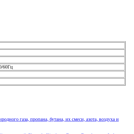
0/60Гц
дного газа, пропана, бутана, их смеси, азота, воздуха и