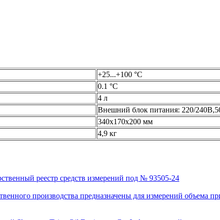
+25...+100 °С
0.1 °С
4 л
Внешний блок питания: 220/240В,5
340x170x200 мм
4,9 кг
рственный реестр средств измерений под № 93505-24
венного производства предназначены для измерений объема приро