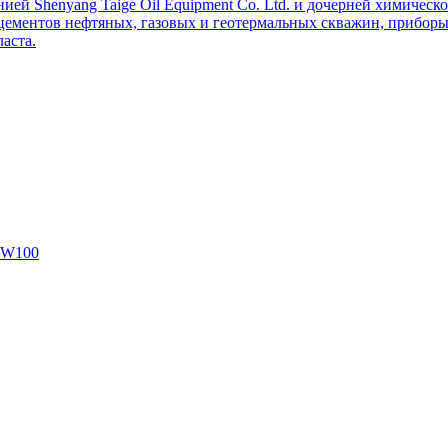
ей Shenyang Taige Oil Equipment Co. Ltd. и дочерней химическо
цементов нефтяных, газовых и геотермальных скважин, приборы 
аста.
SW100