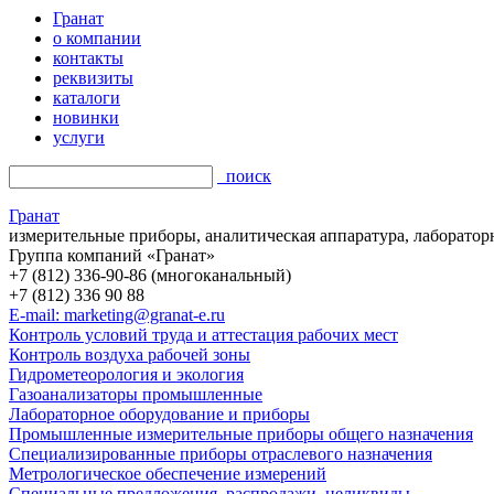
Гранат
о компании
контакты
реквизиты
каталоги
новинки
услуги
поиск
Гранат
измерительные приборы, аналитическая аппаратура, лаборатор
Группа компаний «Гранат»
+7 (812) 336-90-86 (многоканальный)
+7 (812) 336 90 88
E-mail: marketing@granat-e.ru
Контроль условий труда и аттестация рабочих мест
Контроль воздуха рабочей зоны
Гидрометеорология и экология
Газоанализаторы промышленные
Лабораторное оборудование и приборы
Промышленные измерительные приборы общего назначения
Специализированные приборы отраслевого назначения
Метрологическое обеспечение измерений
Специальные предложения, распродажи, неликвиды