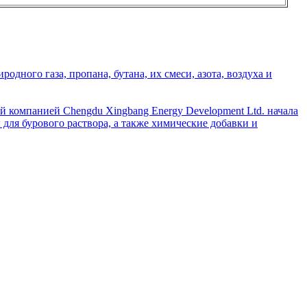
дного газа, пропана, бутана, их смеси, азота, воздуха и
й компанией Chengdu Xingbang Energy Development Ltd. начала
для бурового раствора, а также химические добавки и