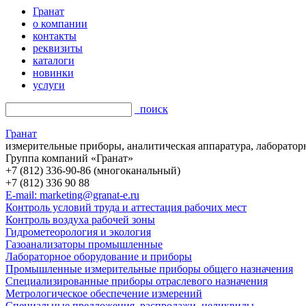
Гранат
о компании
контакты
реквизиты
каталоги
новинки
услуги
поиск
Гранат
измерительные приборы, аналитическая аппаратура, лаборатор
Группа компаний «Гранат»
+7 (812) 336-90-86 (многоканальный)
+7 (812) 336 90 88
E-mail: marketing@granat-e.ru
Контроль условий труда и аттестация рабочих мест
Контроль воздуха рабочей зоны
Гидрометеорология и экология
Газоанализаторы промышленные
Лабораторное оборудование и приборы
Промышленные измерительные приборы общего назначения
Специализированные приборы отраслевого назначения
Метрологическое обеспечение измерений
Специальные предложения, распродажи, неликвиды