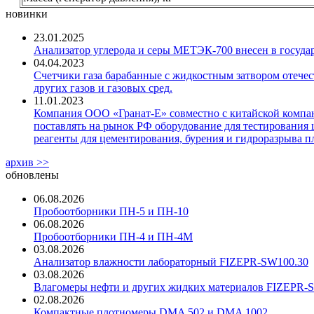
новинки
23.01.2025
Анализатор углерода и серы МЕТЭК-700 внесен в госуда
04.04.2023
Счетчики газа барабанные с жидкостным затвором отечест
других газов и газовых сред.
11.01.2023
Компания ООО «Гранат-Е» совместно с китайской компани
поставлять на рынок РФ оборудование для тестирования 
реагенты для цементирования, бурения и гидроразрыва пл
архив >>
обновлены
06.08.2026
Пробоотборники ПН-5 и ПН-10
06.08.2026
Пробоотборники ПН-4 и ПН-4М
03.08.2026
Анализатор влажности лабораторный FIZEPR-SW100.30
03.08.2026
Влагомеры нефти и других жидких материалов FIZEPR-
02.08.2026
Компактные плотномеры DMA 502 и DMA 1002