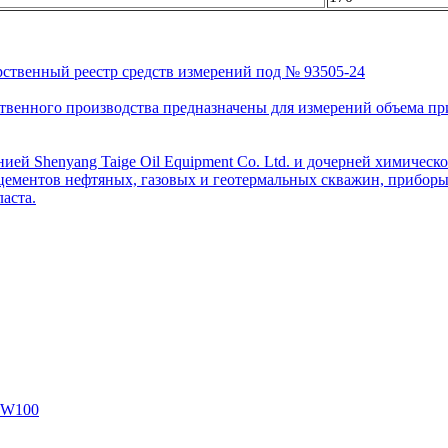
рственный реестр средств измерений под № 93505-24
венного производства предназначены для измерений объема приро
ей Shenyang Taige Oil Equipment Co. Ltd. и дочерней химическо
цементов нефтяных, газовых и геотермальных скважин, приборы 
аста.
SW100