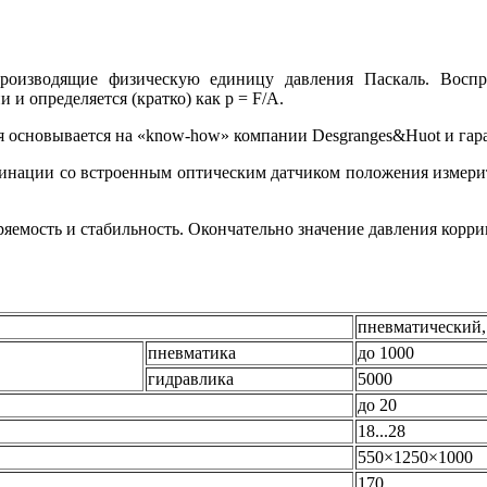
роизводящие физическую единицу давления Паскаль. Воспр
и определяется (кратко) как p = F/A.
я основывается на «know-how» компании Desgranges&Huot и гар
бинации со встроенным оптическим датчиком положения измери
ряемость и стабильность. Окончательно значение давления корр
пневматический,
пневматика
до 1000
гидравлика
5000
до 20
18...28
550×1250×1000
170