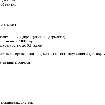
 давления
 объемами
о эталона
риант — LNE (Франция)/PTB (Германия)
влика — до 5000 бар
искретностью до 0,1 грамм
тельное время вращения, малая скорость опускания и долговрем
матизации процесса
 поршневых систем.