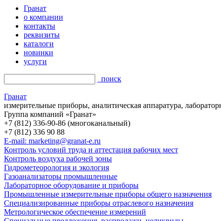
Гранат
о компании
контакты
реквизиты
каталоги
новинки
услуги
поиск
Гранат
измерительные приборы, аналитическая аппаратура, лаборатор
Группа компаний «Гранат»
+7 (812) 336-90-86 (многоканальный)
+7 (812) 336 90 88
E-mail: marketing@granat-e.ru
Контроль условий труда и аттестация рабочих мест
Контроль воздуха рабочей зоны
Гидрометеорология и экология
Газоанализаторы промышленные
Лабораторное оборудование и приборы
Промышленные измерительные приборы общего назначения
Специализированные приборы отраслевого назначения
Метрологическое обеспечение измерений
Специальные предложения, распродажи, неликвиды