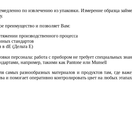
емедленно по извлечению из упаковки. Измерение образца займе
у.
ое преимущество и позволяет Вам:
ротяжении производственного процесса
иных стандартов
в dE (Дельта Е)
овки персонала: работа с прибором не требует специальных зна
дартами, например, такими как Pantone или Munsell
 самых разнообразных материалов и продуктов там, где важен
 и помогает оперативно контролировать цвет на любых этапах