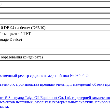
0
10 DE 94 на белом (D65/10)
5 см, цветной TFT
orage Device)
з образования конденсата)
рственный реестр средств измерений под № 93505-24
венного производства предназначены для измерений объема приро
ей Shenyang Taige Oil Equipment Co. Ltd. и дочерней химическо
цементов нефтяных, газовых и геотермальных скважин, приборы 
аста.