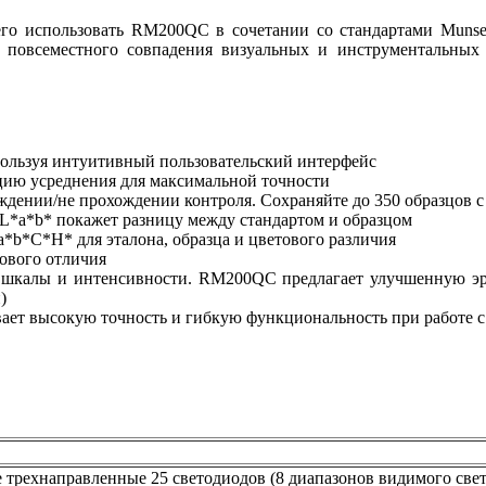
го использовать RM200QC в сочетании со стандартами Munsell
и повсеместного совпадения визуальных и инструментальных и
спользуя интуитивный пользовательский интерфейс
кцию усреднения для максимальной точности
ждении/не прохождении контроля. Сохраняйте до 350 образцов 
 L*a*b* покажет разницу между стандартом и образцом
*b*C*H* для эталона, образца и цветового различия
тового отличия
й шкалы и интенсивности. RM200QC предлагает улучшенную э
)
ает высокую точность и гибкую функциональность при работе 
трехнаправленные 25 светодиодов (8 диапазонов видимого свет