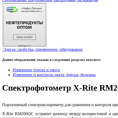
Элегаз: свойства, применение, обрудование
Данное оборудование указано в следующих разделах каталога:
Измерение блеска и цвета
Измерение и контроль цвета, блеска, белизны
Спектрофотометр X-Rite R
Портативный спектроколориметр для сравнения и контроля цве
X-Rite RM200QC устранит разницу между колористикой и цве