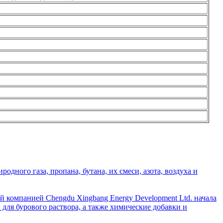
дного газа, пропана, бутана, их смеси, азота, воздуха и
й компанией Chengdu Xingbang Energy Development Ltd. начала
для бурового раствора, а также химические добавки и