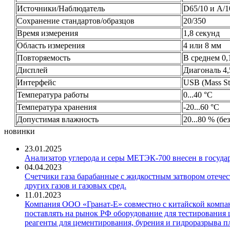
Источники/Наблюдатель
D65/10 и A/1
Сохранение стандартов/образцов
20/350
Время измерения
1,8 секунд
Область измерения
4 или 8 мм
Повторяемость
В среднем 0,
Дисплей
Диагональ 4,
Интерфейс
USB (Mass St
Температура работы
0...40 °C
Температура хранения
-20...60 °C
Допустимая влажность
20...80 % (бе
новинки
23.01.2025
Анализатор углерода и серы МЕТЭК-700 внесен в госуда
04.04.2023
Счетчики газа барабанные с жидкостным затвором отечест
других газов и газовых сред.
11.01.2023
Компания ООО «Гранат-Е» совместно с китайской компани
поставлять на рынок РФ оборудование для тестирования 
реагенты для цементирования, бурения и гидроразрыва пл