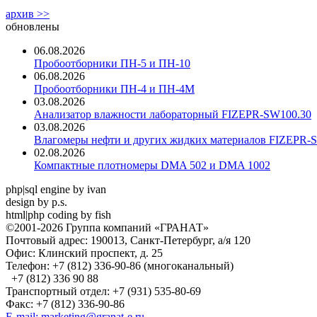
архив >>
обновлены
06.08.2026
Пробоотборники ПН-5 и ПН-10
06.08.2026
Пробоотборники ПН-4 и ПН-4М
03.08.2026
Анализатор влажности лабораторный FIZEPR-SW100.30
03.08.2026
Влагомеры нефти и других жидких материалов FIZEPR-
02.08.2026
Компактные плотномеры DMA 502 и DMA 1002
php|sql engine by ivan
design by p.s.
html|php coding by fish
©2001-2026 Группа компаний «ГРАНАТ»
Почтовый адрес: 190013, Санкт-Петербург, а/я 120
Офис: Клинский проспект, д. 25
Телефон: +7 (812) 336-90-86 (многоканальный)
+7 (812) 336 90 88
Транспортный отдел: +7 (931) 535-80-69
Факс: +7 (812) 336-90-86
E-mail: marketing@granat-e.ru