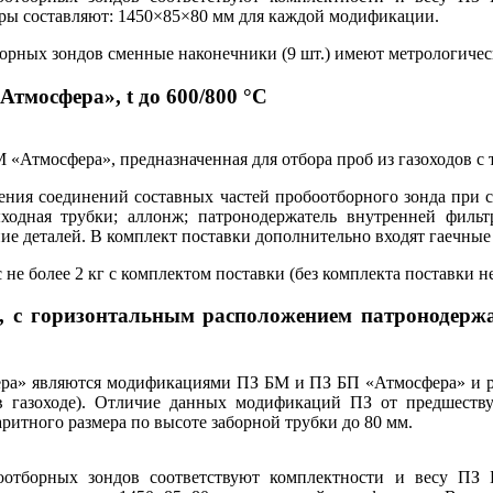
еры составляют: 1450×85×80 мм для каждой модификации.
ных зондов сменные наконечники (9 шт.) имеют метрологическо
тмосфера», t до 600/800 °С
тмосфера», предназначенная для отбора проб из газоходов с т
ния соединений составных частей пробоотборного зонда при с
ходная трубки; аллонж; патронодержатель внутренней фильт
е деталей. В комплект поставки дополнительно входят гаечные 
 более 2 кг с комплектом поставки (без комплекта поставки не 
 с горизонтальным расположением патронодержат
ра» являются модификациями ПЗ БМ и ПЗ БП «Атмосфера» и ра
 в газоходе). Отличие данных модификаций ПЗ от предшеств
итного размера по высоте заборной трубки до 80 мм.
оотборных зондов соответствуют комплектности и весу П