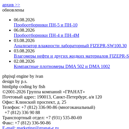
архив >>
обновлены
06.08.2026
Пробоотборники ПН-5 и ПН-10
06.08.2026
Пробоотборники ПН-4 и ПН-4М
03.08.2026
Анализатор влажности лабораторный FIZEPR-SW100.30
03.08.2026
Влагомеры нефти и других жидких материалов FIZEPR-
02.08.2026
Компактные плотномеры DMA 502 и DMA 1002
php|sql engine by ivan
design by p.s.
html|php coding by fish
©2001-2026 Группа компаний «ГРАНАТ»
Почтовый адрес: 190013, Санкт-Петербург, а/я 120
Офис: Клинский проспект, д. 25
Телефон: +7 (812) 336-90-86 (многоканальный)
+7 (812) 336 90 88
Транспортный отдел: +7 (931) 535-80-69
Факс: +7 (812) 336-90-86
E-mail: marketing@granat-e.ru