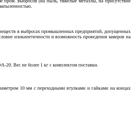
зе пром. выбросов (на пыль, тяжелые металлы, на присутствие
 запыленностью.
х веществ в выбросах промышленных предприятий, допущенных
ловие изокинетичности и возможность проведения замеров на
А-20. Вес не более 1 кг с комплектом поставки.
диаметром 10 мм с переходными втулками и гайками на концах