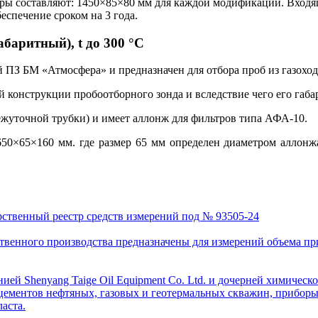
меры составляют: 1450×85×80 мм для каждой модификации. Вход
еспечение сроком на 3 года.
аритный), t до 300 °С
ПЗ БМ «Атмосфера» и предназначен для отбора проб из газоход
 конструкции пробоотборного зонда и вследствие чего его габа
межуточной трубки) и имеет аллонж для фильтров типа АФА-10.
0×65×160 мм. где размер 65 мм определен диаметром аллонжа
рственный реестр средств измерений под № 93505-24
венного производства предназначены для измерений объема приро
ей Shenyang Taige Oil Equipment Co. Ltd. и дочерней химическо
цементов нефтяных, газовых и геотермальных скважин, приборы 
аста.