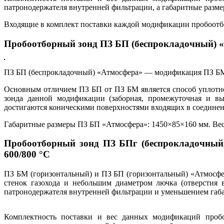
патронодержателя внутренней фильтрации, а габаритные разм
Входящие в комплект поставки каждой модификации пробоотбор
Пробоотборный зонд ПЗ БП (беспрокладочный) «А
ПЗ БП (беспрокладочный) «Атмосфера» — модификация ПЗ БМ «А
Основным отличием ПЗ БП от ПЗ БМ является способ уплотне
зонда данной модификации (заборная, промежуточная и вы
достигаются коническими поверхностями входящих в соединени
Габаритные размеры ПЗ БП «Атмосфера»: 1450×85×160 мм. Вес не
Пробоотборный зонд ПЗ БПг (беспрокладочный,
600/800 °С
ПЗ БМ (горизонтальный) и ПЗ БП (горизонтальный) «Атмосфе
стенок газохода и небольшим диаметром лючка (отверстия
патронодержателя внутренней фильтрации и уменьшением габар
Комплектность поставки и вес данных модификаций проб