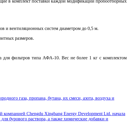
ящие в комплект поставки каждой модификации пробоотборных
ов и вентиляционных систем диаметром до 0,5 м.
ритных размеров.
 для фильтров типа АФА-10. Вес не более 1 кг с комплектом
дного газа, пропана, бутана, их смеси, азота, воздуха и
й компанией Chengdu Xingbang Energy Development Ltd. начала
для бурового раствора, а также химические добавки и