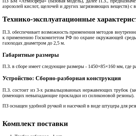
ПЗ БМ «Атмосфера» (базовая модель), далее П.З., предназнач
аэрозолей кислот, щелочей и других загрязняющих веществ) с 
Технико-эксплуатационные характерис
П.З. обеспечивает возможность применения методов внутрен
к применению Госкомитетом РФ по охране окружающей среды 
газоходах диаметром до 2,5 м.
Габаритные размеры
П.З. в сборе имеет следующие размеры - 1450×85×160 мм, где 
Устройство: Сборно-разборная конструкция
П.З. состоит из 3-х развальцованных нержавеющих трубок (з
(имеющих невыпадающие прокладки из силиконовой резины).
ПЗ оснащен удобной ручкой и насечкой в виде штуцера для рез
Комплект поставки