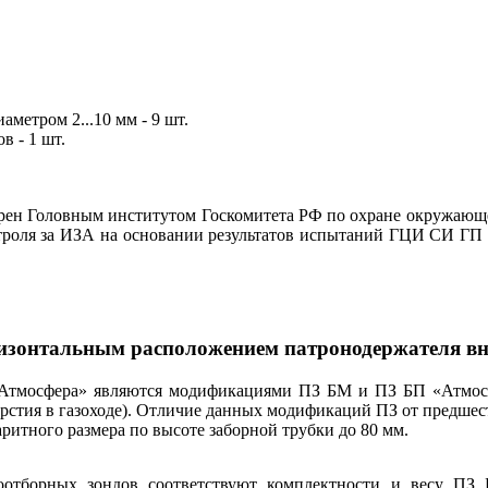
метром 2...10 мм - 9 шт.
в - 1 шт.
ен Головным институтом Госкомитета РФ по охране окружающе
 контроля за ИЗА на основании результатов испытаний ГЦИ СИ Г
зонтальным расположением патронодержателя внут
Атмосфера» являются модификациями ПЗ БМ и ПЗ БП «Атмосфе
ерстия в газоходе). Отличие данных модификаций ПЗ от предше
итного размера по высоте заборной трубки до 80 мм.
оотборных зондов соответствуют комплектности и весу П