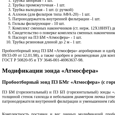
Трубка заборная - 1 шт.
Трубка промежуточная - 1 шт.
Трубка выходная - 1 шт. (с ручкой)
Аллонж (для фильтров типа АФА-20) - 1 шт.
Патронодержатель внутренней фильтрации -1 шт.
Гильзы фильтрующие - 10 шт.
Комплект сменных наконечников (ст. нерж. 12Х18Н9Т) диа
Свидетельство о поверке комплекта сменных наконечнико
Паспорт на ПЗ БМ «Атмосфера» - 1 шт.
Трубка резиновая длиной до 2 м - 1 шт.
Пробоотборный зонд ПЗ БМ «Атмосфера» апробирован и одобр
09/33-09 от 12.01.98), а также одобрен и рекомендован для
ГОСТ Р 50820-95 и ТУ 3646-001-46963637-98.
Модификации зонда «Атмосфера»
Пробоотборный зонд ПЗ БМг «Атмосфера» (с гори
ПЗ БМ (горизонтальный) и ПЗ БП (горизонтальный) зонды «
толщиной стенок газохода и небольшим диаметром лючка (отв
патронодержателя внутренней фильтрации и уменьшением габар
Комплектность поставки и вес данных модификаций проб