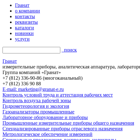
Гранат
о компании
контакты
реквизиты
каталоги
новинки
услуги
поиск
Гранат
измерительные приборы, аналитическая аппаратура, лаборатор
Группа компаний «Гранат»
+7 (812) 336-90-86 (многоканальный)
+7 (812) 336 90 88
E-mail: marketing@granat-e.ru
Контроль условий труда и аттестация рабочих мест
Контроль воздуха рабочей зоны
Гидрометеорология и экология
Газоанализаторы промышленные
Лабораторное оборудование и приборы
Промышленные измерительные приборы общего назначения
Специализированные приборы отраслевого назначения
Метрологическое обеспечение измерений
Специальные предложения, распродажи, неликвиды