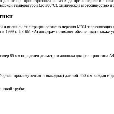
ен для отбора проб аэрозолей из газохода при контроле и анали
высокой температурой (до З00°С), химической агрессивностью и
тики
ней и внешней фильтрации согласно перечня МВИ загрязняющи
в 1999 г. ПЗ БМ «Атмосфера» позволяет обеспечивать также ус
размер 85 мм определен диаметром аллонжа для фильтров типа АФ
аборная, промежуточная и выходная) длиной 450 мм каждая и 
иновой трубки.