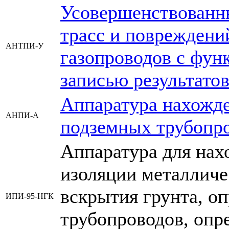
Усовершенствованн
трасс и повреждени
АНТПИ-У
газопроводов с фун
записью результатов
Аппаратура нахожд
АНПИ-А
подземных трубопр
Аппаратура для нах
изоляции металличе
вскрытия грунта, о
ИПИ-95-НГК
трубопроводов, опр