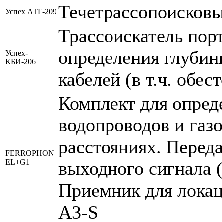
Течетрассопоисковы
Успех АТГ-209
Трассоискатель пор
определения глубин
Успех-
КБИ-206
кабелей (в т.ч. обе
Комплект для опред
водопроводов и газ
расстояниях. Перед
FERROPHON
EL+G1
выходного сигнала (
Приемник для локац
A3-S