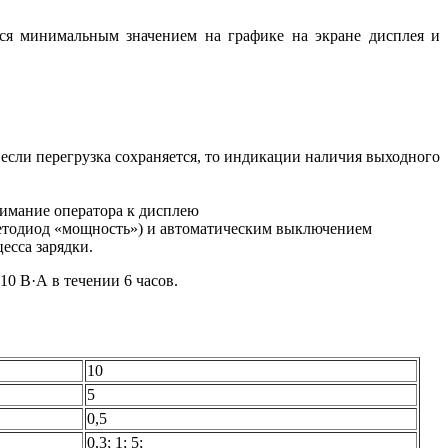
тся минимальным значением на графике на экране дисплея и
если перегрузка сохраняется, то индикации наличия выходного
нимание оператора к дисплею
светодиод «мощность») и автоматическим выключением
есса зарядки.
0 В·А в течении 6 часов.
10
5
0,5
0,3; 1; 5;