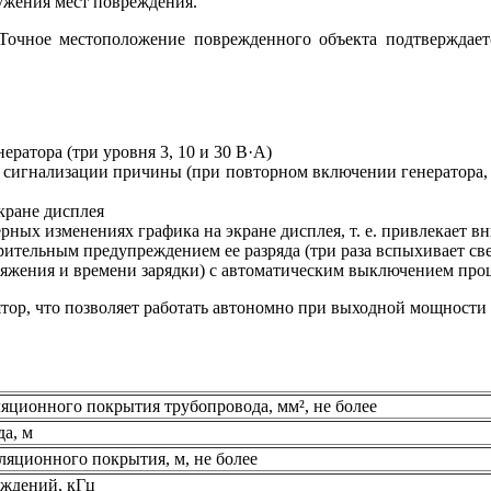
ужения мест повреждения.
 Точное местоположение поврежденного объекта подтверждае
ратора (три уровня 3, 10 и 30 В·А)
с сигнализации причины (при повторном включении генератора, 
кране дисплея
рных изменениях графика на экране дисплея, т. е. привлекает в
арительным предупреждением ее разряда (три раза вспыхивает 
ряжения и времени зарядки) с автоматическим выключением проц
ор, что позволяет работать автономно при выходной мощности 1
ционного покрытия трубопровода, мм², не более
а, м
яционного покрытия, м, не более
еждений, кГц