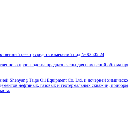
рственный реестр средств измерений под № 93505-24
венного производства предназначены для измерений объема приро
ей Shenyang Taige Oil Equipment Co. Ltd. и дочерней химическо
цементов нефтяных, газовых и геотермальных скважин, приборы 
аста.