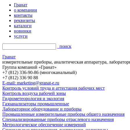
Гранат
о компании
контакты
реквизиты
каталоги
новинки
услуги
поиск
Гранат
измерительные приборы, аналитическая аппаратура, лаборатор
Группа компаний «Гранат»
+7 (812) 336-90-86 (многоканальный)
+7 (812) 336 90 88
E-mail: marketing@granat-e.ru
Контроль условий труда и аттестация рабочих мест
Контроль воздуха рабочей зоны
Гидрометеорология и экология
Газоанализаторы промышленные
Лабораторное оборудование и приборы
Промышленные измерительные приборы общего назначения
Специализированные приборы отраслевого назначения
Метрологическое обеспечение измерений
Специальные предложения, распродажи, неликвиды