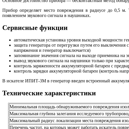
Основное достоинство прибора — бесконтактный метод обнар
Прибор определяет место повреждения в радиусе до 0,5 м.
появлением звукового сигнала в наушниках.
Сервисные функции
автоматическая установка уровня выходной мощности гене
защита генератора от перегрузки путем его выключения 
напряжения и генератор выключается)
запоминание значения сигнала на выходе приемника на э
вывод звукового сигнала на наушники только при характе
контроль заряженности аккумуляторной батареи с предв
контроль зарядки аккумуляторной батареи (контроль нап
В искателе ИПИТ-3М в генератор введен встроенный аккумулят
Технические характеристики
Минимальная площадь обнаруживаемого повреждения изоля
Максимальная глубина залегания исследуемого трубопровод
Максимальный радиус локализации места повреждения изол
Перечень частот, на которых может работать искатель повр