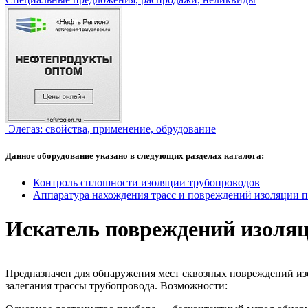
Элегаз: свойства, применение, обрудование
Данное оборудование указано в следующих разделах каталога:
Контроль сплошности изоляции трубопроводов
Аппаратура нахождения трасс и повреждений изоляции 
Искатель повреждений изол
Предназначен для обнаружения мест сквозных повреждений из
залегания трассы трубопровода. Возможности: