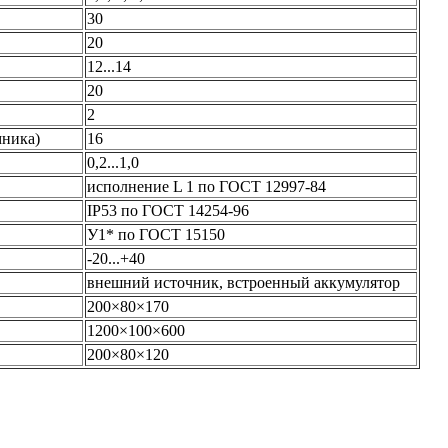
30
20
12...14
20
2
мника)
16
0,2...1,0
исполнение L 1 по ГОСТ 12997-84
IP53 по ГОСТ 14254-96
У1* по ГОСТ 15150
-20...+40
внешний источник, встроенный аккумулятор
200×80×170
1200×100×600
200×80×120