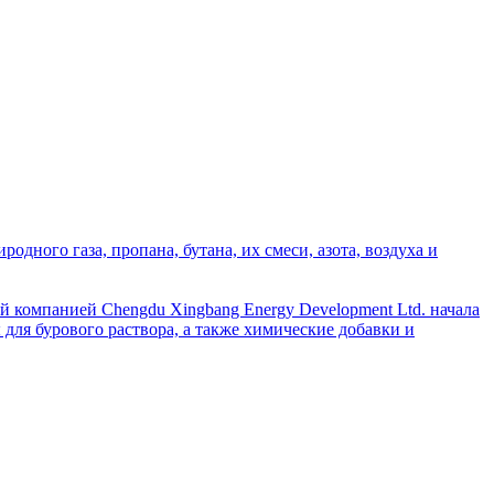
дного газа, пропана, бутана, их смеси, азота, воздуха и
й компанией Chengdu Xingbang Energy Development Ltd. начала
для бурового раствора, а также химические добавки и