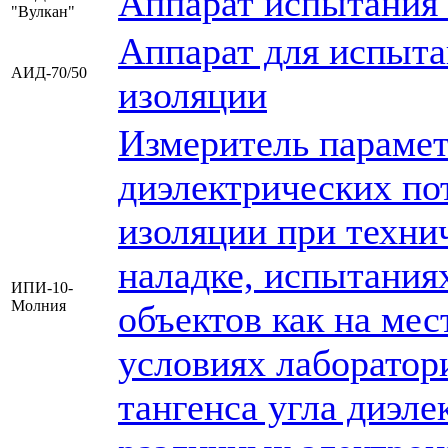
Аппарат испытания 
"Вулкан"
Аппарат для испыта
АИД-70/50
изоляции
Измеритель парамет
диэлектрических по
изоляции при техни
наладке, испытания
ИПИ-10-
Молния
объектов как на мес
условиях лаборатори
тангенса угла диэле