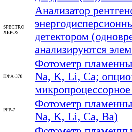
Анализатор рентге
энергодисперсионн
SPECTRO
XEPOS
детектором (одновр
анализируются элеме
Фотометр пламенны
Na, K, Li, Ca; опцио
ПФА-378
микропроцессорное
Фотометр пламенны
PFP-7
Na, K, Li, Ca, Ba)
Фотометр пламенны