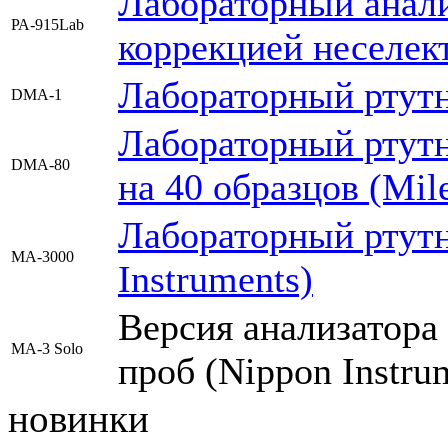
Лабораторный анали
РА-915Lab
коррекцией неселек
Лабораторный ртутн
DMA-1
Лабораторный ртутн
DMA-80
на 40 образцов (Mil
Лабораторный ртутн
MA-3000
Instruments)
Версия анализатора
MA-3 Solo
проб (Nippon Instru
новинки