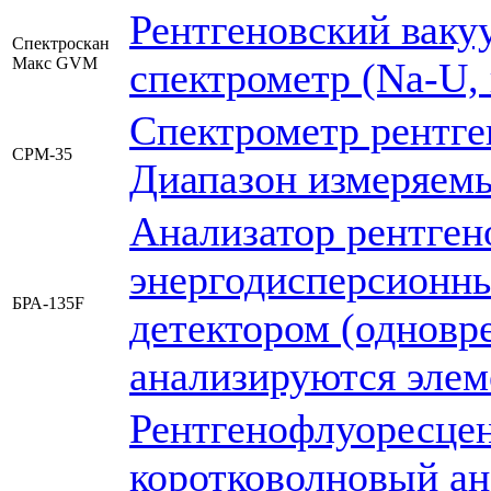
Рентгеновский вак
Спектроскан
Макс GVM
спектрометр (Na-U,
Спектрометр рентге
СРМ-35
Диапазон измеряемы
Анализатор рентге
энергодисперсионн
БРА-135F
детектором (одновр
анализируются элем
Рентгенофлуоресце
коротковолновый ан