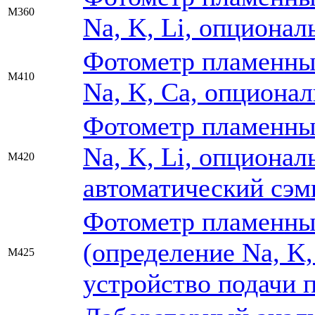
M360
Na, K, Li, опционал
Фотометр пламенны
M410
Na, K, Ca, опциональ
Фотометр пламенны
Na, K, Li, опционал
M420
автоматический сэм
Фотометр пламенны
(определение Na, K,
M425
устройство подачи 