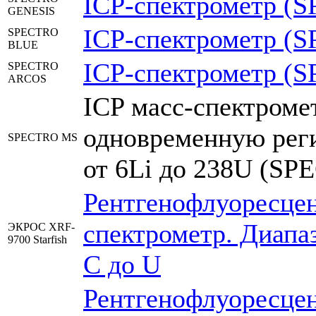
ICP-спектрометр (S
GENESIS
ICP-спектрометр (S
SPECTRO
BLUE
ICP-спектрометр (S
SPECTRO
ARCOS
ICP масс-спектроме
одновременную реги
SPECTRO MS
от 6Li до 238U (SPE
Рентгенофлуоресце
спектрометр. Диапа
ЭКРОС XRF-
9700 Starfish
C до U
Рентгенофлуоресце