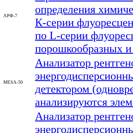
определения химиче
АРФ-7
К-серии флуоресцен
по L-серии флуорес
порошкообразных и
Анализатор рентге
энергодисперсионн
MESA-50
детектором (одновр
анализируются элеме
Анализатор рентге
энергодисперсионн