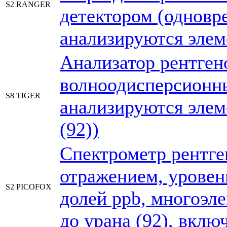
S2 RANGER
детектором (одновр
анализируются элеме
Анализатор рентге
волноодисперсионн
S8 TIGER
анализируются элем
(92))
Спектрометр рентг
отражением, уровен
S2 PICOFOX
долей ppb, многоэле
до урана (92), включ