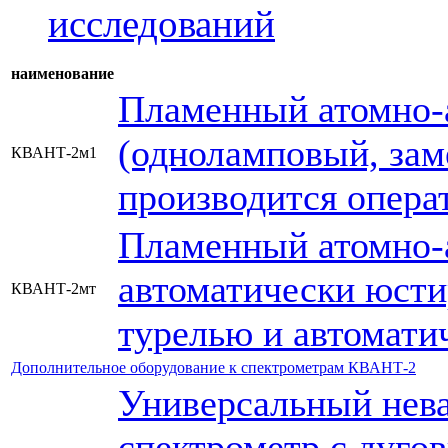
исследований
наименование
Пламенный атомно-
(одноламповый, за
КВАНТ-2м1
производится опера
Пламенный атомно-
автоматически юст
КВАНТ-2мт
турелью и автомати
Дополнительное оборудование к спектрометрам КВАНТ-2
Универсальный нев
спектрометр с дуго