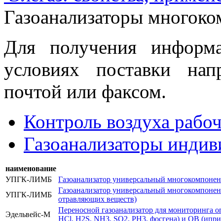
Газоанализаторы многок
Для получения информ
условиях поставки нап
почтой или факсом.
Контроль воздуха рабо
Газоанализаторы индив
наименование
УПГК-ЛИМБ
Газоанализатор универсальный многокомпонент
Газоанализатор универсальный многокомпонен
УПГК-ЛИМБ
отравляющих веществ)
Переносной газоанализатор для мониторинга о
Эдельвейс-М
HCl, H2S, NH3, SO2, PH3, фосгена) и ОВ (ипри