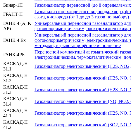
Бинар-1П
Газоанализатор переносной (до 8 определяемых
Газоанализатор хлористого водорода, хлора, фт
ГРАНТ-П
азота, кислорода (от 1 до до 3 газов по выбору)
ГАНК-4 (А, Р,
Универсальный переносной газоанализатор для 
АР)
фотоколориметрическим, электрохимическим, 
Универсальный переносной газоанализатор для 
ГАНК-4 Ex
фотоколориметрическим, электрохимическим, 
методами, взрывозащищённое исполнение
Переносной компактный автоматический газоан
ГАНК-4РБ
электрохимическим, термокаталитическим, п
КАСКАД-Н
Газоанализатор электрохимический (Н2S, NO2
31.1
КАСКАД-Н
Газоанализатор электрохимический (Н2S, NО, 
31.2
КАСКАД-Н
Газоанализатор электрохимический (Н2S, NО,
31.3
КАСКАД-Н
Газоанализатор электрохимический (NО, NO2,
31.4
КАСКАД-Н
Газоанализатор электрохимический (Н2S, NО,
41.1
КАСКАД-Н
Газоанализатор электрохимический (SO2, NО,
41.2