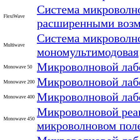
Система микроволно
FlexiWave
расширенными воз
Система микроволно
Multiwave
мономультимодовая
Микроволновой лаб
Monowave 50
Микроволновой лаб
Monowave 200
Микроволновой лаб
Monowave 400
Микроволновой реак
Monowave 450
микроволновом пол