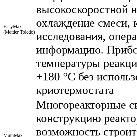
высокоскоростной н
охлаждение смеси, 
EasyMax
(Mettler Toledo)
исследования, опер
информацию. Прибо
температуры реакцио
+180 °С без исполь
криотермостата
Многореакторные с
конструкцию реакто
возможность строит
MultiMax