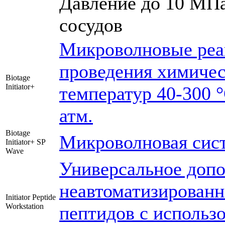
Давление до 10 МПа,
сосудов
Микроволновые реа
проведения химичес
Biotage
Initiator+
температур 40-300 °
атм.
Biotage
Микроволновая сист
Initiator+ SP
Wave
Универсальное допо
неавтоматизированн
Initiator Peptide
Workstation
пептидов с использ