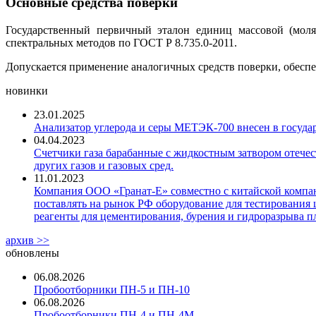
Основные средства поверки
Государственный первичный эталон единиц массовой (моля
спектральных методов по ГОСТ Р 8.735.0-2011.
Допускается применение аналогичных средств поверки, обесп
новинки
23.01.2025
Анализатор углерода и серы МЕТЭК-700 внесен в госуда
04.04.2023
Счетчики газа барабанные с жидкостным затвором отечест
других газов и газовых сред.
11.01.2023
Компания ООО «Гранат-Е» совместно с китайской компани
поставлять на рынок РФ оборудование для тестирования 
реагенты для цементирования, бурения и гидроразрыва пл
архив >>
обновлены
06.08.2026
Пробоотборники ПН-5 и ПН-10
06.08.2026
Пробоотборники ПН-4 и ПН-4М