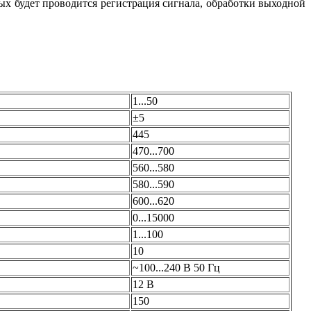
рых будет проводится регистрация сигнала, обработки выходной
1...50
±5
445
470...700
560...580
580...590
600...620
0...15000
1...100
10
~100...240 В 50 Гц
12 В
150