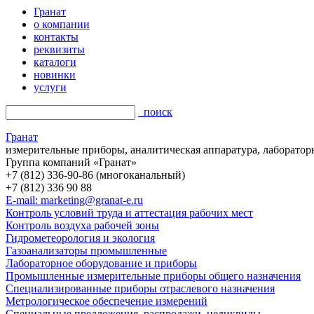
Гранат
о компании
контакты
реквизиты
каталоги
новинки
услуги
поиск
Гранат
измерительные приборы, аналитическая аппаратура, лаборатор
Группа компаний «Гранат»
+7 (812) 336-90-86 (многоканальный)
+7 (812) 336 90 88
E-mail: marketing@granat-e.ru
Контроль условий труда и аттестация рабочих мест
Контроль воздуха рабочей зоны
Гидрометеорология и экология
Газоанализаторы промышленные
Лабораторное оборудование и приборы
Промышленные измерительные приборы общего назначения
Специализированные приборы отраслевого назначения
Метрологическое обеспечение измерений
Специальные предложения, распродажи, неликвиды