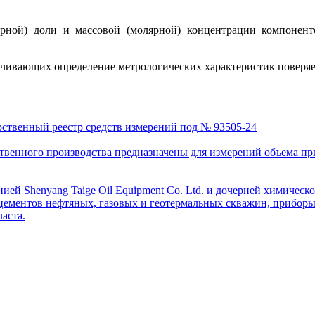
рной) доли и массовой (молярной) концентрации компонен
ечивающих определение метрологических характеристик поверяе
рственный реестр средств измерений под № 93505-24
венного производства предназначены для измерений объема приро
ей Shenyang Taige Oil Equipment Co. Ltd. и дочерней химическо
цементов нефтяных, газовых и геотермальных скважин, приборы 
аста.