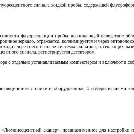
луоресцентного сигнала жидкой пробы, содержащей флуорофоры,
сивности флуоресценции пробы, возникающей вследствие обл
роичное зеркало, отражается, коллимируется и через оптоволо
проходит через него и после системы фильтров, отсекающих ла
ентного сигнала, регистрируется детектором.
ора с отдельно устанавливаемым компьютером и включают в себ
ансляционном столике и оборудованная 4 измерительными кана
 «Люминесцентный сканер», предназначенное для настройки п