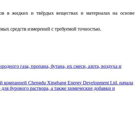
тов в жидких и твёрдых веществах и материалах на основе
мых средств измерений с требуемой точностью.
дного газа, пропана, бутана, их смеси, азота, воздуха и
й компанией Chengdu Xingbang Energy Development Ltd. начала
для бурового раствора, а также химические добавки и