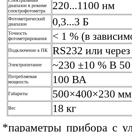
Спектральный
220...1100 нм
диапазон в режиме
спектрофотометра
0,3...3 Б
Фотометрический
диапазон
< 1 % (в зависи
Точность
фотометрирования
RS232 или чере
Подключение к ПК
~230 ±10 % В 50
Электропитание
100 ВА
Потребляемая
мощность
500×400×230 мм
Габариты
18 кг
Вес
*параметры прибора с у