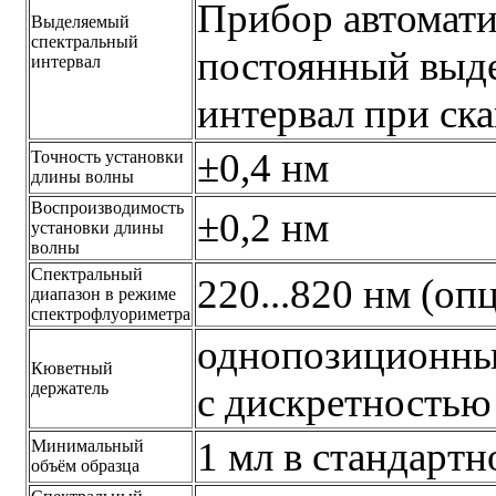
Прибор автомати
Выделяемый
спектральный
постоянный выд
интервал
интервал при ск
±0,4 нм
Точность установки
длины волны
Воспроизводимость
±0,2 нм
установки длины
волны
Спектральный
220...820 нм (оп
диапазон в режиме
спектрофлуориметра
однопозиционный
Кюветный
держатель
с дискретностью 
1 мл в стандартн
Минимальный
объём образца