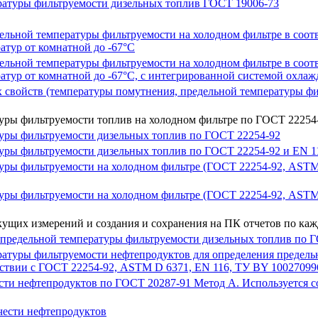
ературы фильтруемости дизельных топлив ГОСТ 19006-73
дельной температуры фильтруемости на холодном фильтре в соо
атур от комнатной до -67°С
дельной температуры фильтруемости на холодном фильтре в соо
атур от комнатной до -67°С, с интегрированной системой охлаж
 свойств (температуры помутнения, предельной температуры фи
туры фильтруемости топлив на холодном фильтре по ГОСТ 22254
туры фильтруемости дизельных топлив по ГОСТ 22254-92
ры фильтруемости дизельных топлив по ГОСТ 22254-92 и EN 116 
уры фильтруемости на холодном фильтре (ГОСТ 22254-92, ASTM 
туры фильтруемости на холодном фильтре (ГОСТ 22254-92, ASTM
ущих измерений и создания и сохранения на ПК отчетов по каж
 предельной температуры фильтруемости дизельных топлив по Г
ратуры фильтруемости нефтепродуктов для определения предель
твии с ГОСТ 22254-92, ASTM D 6371, EN 116, ТУ BY 100270996.01
сти нефтепродуктов по ГОСТ 20287-91 Метод А. Используется с
чести нефтепродуктов