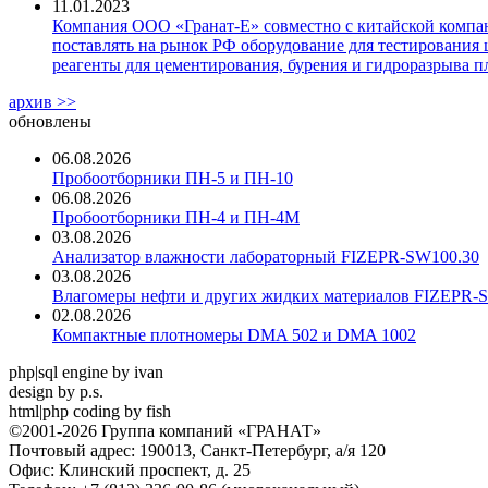
11.01.2023
Компания ООО «Гранат-Е» совместно с китайской компани
поставлять на рынок РФ оборудование для тестирования 
реагенты для цементирования, бурения и гидроразрыва пл
архив >>
обновлены
06.08.2026
Пробоотборники ПН-5 и ПН-10
06.08.2026
Пробоотборники ПН-4 и ПН-4М
03.08.2026
Анализатор влажности лабораторный FIZEPR-SW100.30
03.08.2026
Влагомеры нефти и других жидких материалов FIZEPR-
02.08.2026
Компактные плотномеры DMA 502 и DMA 1002
php|sql engine by ivan
design by p.s.
html|php coding by fish
©2001-2026 Группа компаний «ГРАНАТ»
Почтовый адрес: 190013, Санкт-Петербург, а/я 120
Офис: Клинский проспект, д. 25