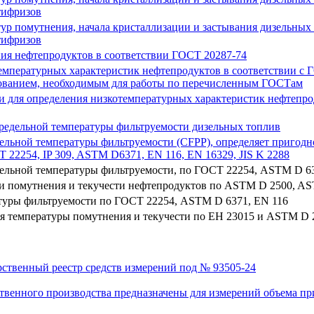
тифризов
ур помутнения, начала кристаллизации и застывания дизельных 
тифризов
ния нефтепродуктов в соответствии ГОСТ 20287-74
отемпературных характеристик нефтепродуктов в соответствии 
дованием, необходимым для работы по перечисленным ГОСТам
нами для определения низкотемпературных характеристик нефтеп
предельной температуры фильтруемости дизельных топлив
ельной температуры фильтруемости (CFPP), определяет пригодн
Т 22254, IP 309, ASTM D6371, EN 116, EN 16329, JIS K 2288
льной температуры фильтруемости, по ГОСТ 22254, ASTM D 6371,
ки помутнения и текучести нефтепродуктов по ASTM D 2500, A
атуры фильтруемости по ГОСТ 22254, ASTM D 6371, EN 116
я температуры помутнения и текучести по ЕН 23015 и ASTM D 
рственный реестр средств измерений под № 93505-24
венного производства предназначены для измерений объема приро