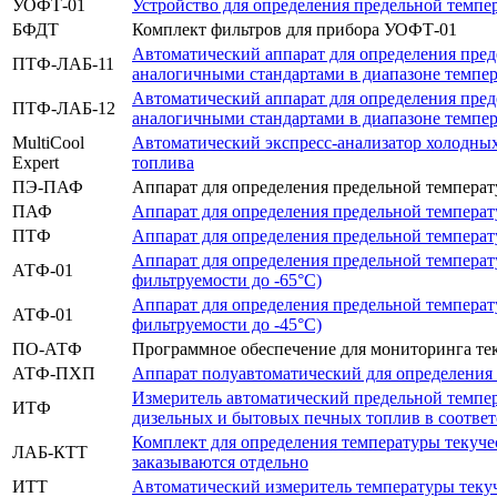
УОФТ-01
Устройство для определения предельной темп
БФДТ
Комплект фильтров для прибора УОФТ-01
Автоматический аппарат для определения пре
ПТФ-ЛАБ-11
аналогичными стандартами в диапазоне темпер
Автоматический аппарат для определения пре
ПТФ-ЛАБ-12
аналогичными стандартами в диапазоне темпер
MultiCool
Автоматический экспресс-анализатор холодных
Expert
топлива
ПЭ-ПАФ
Аппарат для определения предельной темпера
ПАФ
Аппарат для определения предельной темпера
ПТФ
Аппарат для определения предельной температу
Аппарат для определения предельной температ
АТФ-01
фильтруемости до -65°С)
Аппарат для определения предельной темпера
АТФ-01
фильтруемости до -45°С)
ПО-АТФ
Программное обеспечение для мониторинга тек
АТФ-ПХП
Аппарат полуавтоматический для определения
Измеритель автоматический предельной темпе
ИТФ
дизельных и бытовых печных топлив в соответс
Комплект для определения температуры текуче
ЛАБ-КТТ
заказываются отдельно
ИТТ
Автоматический измеритель температуры теку