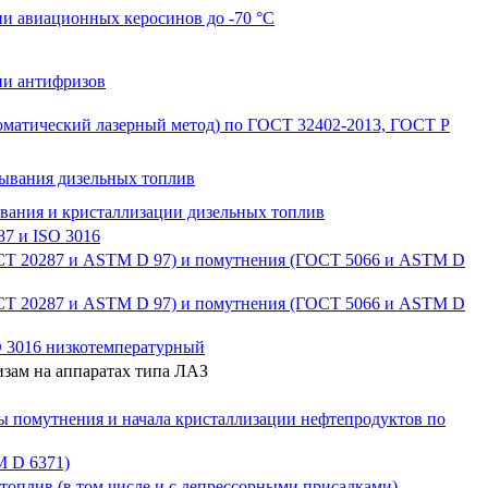
ии авиационных керосинов до -70 °С
ии антифризов
томатический лазерный метод) по ГОСТ 32402-2013, ГОСТ Р
тывания дизельных топлив
ывания и кристаллизации дизельных топлив
7 и ISO 3016
ГОСТ 20287 и ASTM D 97) и помутнения (ГОСТ 5066 и ASTM D
ГОСТ 20287 и ASTM D 97) и помутнения (ГОСТ 5066 и ASTM D
O 3016 низкотемпературный
изам на аппаратах типа ЛАЗ
ы помутнения и начала кристаллизации нефтепродуктов по
M D 6371)
топлив (в том числе и с депрессорными присадками),