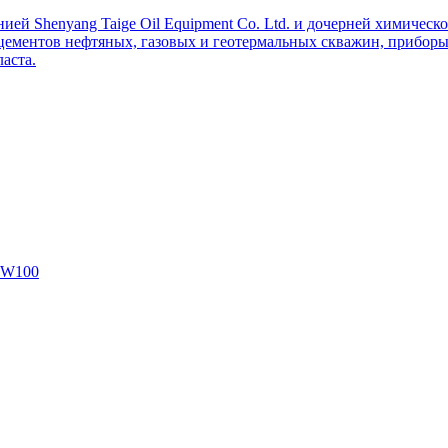
ей Shenyang Taige Oil Equipment Co. Ltd. и дочерней химическо
цементов нефтяных, газовых и геотермальных скважин, приборы 
аста.
SW100