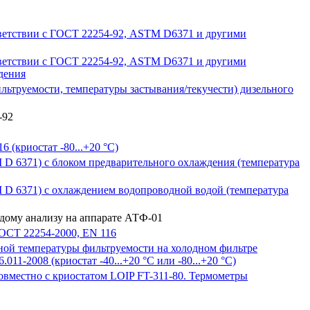
тветствии с ГОСТ 22254-92, ASTM D6371 и другими
тветствии с ГОСТ 22254-92, ASTM D6371 и другими
дения
льтруемости, температуры застывания/текучести) дизельного
-92
(криостат -80...+20 °С)
D 6371) с блоком предварительного охлаждения (температура
 D 6371) с охлаждением водопроводной водой (температура
дому анализу на аппарате АТФ-01
ОСТ 22254-2000, EN 116
ной температуры фильтруемости на холодном фильтре
1-2008 (криостат -40...+20 °С или -80...+20 °С)
овместно с криостатом LOIP FT-311-80. Термометры