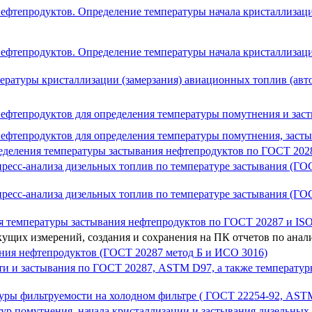
ефтепродуктов. Определение температуры начала кристаллизац
нефтепродуктов. Определение температуры начала кристаллизац
ературы кристаллизации (замерзания) авиационных топлив (ав
ефтепродуктов для определения температуры помутнения и зас
ефтепродуктов для определения температуры помутнения, заст
еделения температуры застывания нефтепродуктов по ГОСТ 2028
пресс-анализа дизельных топлив по температуре застывания (
пресс-анализа дизельных топлив по температуре застывания (
я температуры застывания нефтепродуктов по ГОСТ 20287 и IS
ущих измерений, создания и сохранения на ПК отчетов по анал
ания нефтепродуктов (ГОСТ 20287 метод Б и ИСО 3016)
ти и застывания по ГОСТ 20287, ASTM D97, а также температур
уры фильтруемости на холодном фильтре ( ГОСТ 22254-92, AST
ур помутнения, начала кристаллизации и застывания дизельных 