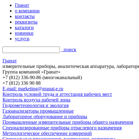
Гранат
о компании
контакты
реквизиты
каталоги
новинки
услуги
поиск
Гранат
измерительные приборы, аналитическая аппаратура, лаборатор
Группа компаний «Гранат»
+7 (812) 336-90-86 (многоканальный)
+7 (812) 336 90 88
E-mail: marketing@granat-e.ru
Контроль условий труда и аттестация рабочих мест
Контроль воздуха рабочей зоны
Гидрометеорология и экология
Газоанализаторы промышленные
Лабораторное оборудование и приборы
Промышленные измерительные приборы общего назначения
Специализированные приборы отраслевого назначения
Метрологическое обеспечение измерений
Специальные предложения, распродажи, неликвиды