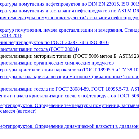
пературы помутнения нефтепродуктов по DIN EN 23015, ISO 30
мпературы помутнения и застывания нефтепродуктов по ASTM D
ения температуры помутнения/текучести/застывания нефтепрод
ератур помутнения, начала кристаллизации и замерзания. Станд
 3013:2016
ния нефтепродуктов по ГОСТ 20287-74 и ISO 3016
кристаллизации тосола (ГОСТ 28084)
 кристаллизации моторных топлив (ГОСТ 5066 метод Б, ASTM 23
кристаллизации органических химических продуктов
ературы кристаллизации параксилола (ГОСТ 18995.5 и ТУ 38.10
пературы начала кристаллизации моторных (авиационных) топл
кристаллизации тосола по ГОСТ 28084-89, ГОСТ 18995.5-73, AS
ения и начала кристаллизации свелых нефтепродуктов ГОСТ 506
ефтепродуктов. Определение температуры помутнения, застыва
 масел (автомат)
фтепродуктов. Определение динамической вязкости в диапазоне