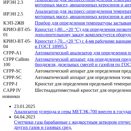
ИРЭН 2.3
моторных масел, авиационных керосинов и ан
Анализатор для экспресс-определения температ
ИРЭН 2.5
моторных масел, авиационных керосинов и ан
КЭП-2ЖВ
Прибор для определения температуры застыва
КРИО-ВТ-05-
Криостат (-80...+20 °С) для определения низк
01
дополнительному заказу комплектуется обору
КРИО-ВТ-05-
Криостат (-70...+20 °С) с 4-мя рабочими ван
04
и ГОСТ 18995.5
CFPP-A1
Автоматический анализатор для определения 
CFPP Callisto
Автоматический аппарат для определения пред
100
биодизеля, дизельных смесей и газойля по ГОС
CFPP-SC
Автоматический аппарат для определения преде
CPPP-SC
Автоматический аппарат для определения точ
CFPP-I
Криостат для определения предельной темпер
CAPP IV
Шестнадцатиместный криостат для определени
новинки
23.01.2025
Анализатор углерода и серы МЕТЭК-700 внесен в госуда
04.04.2023
Счетчики газа барабанные с жидкостным затвором отечест
других газов и газовых сред.