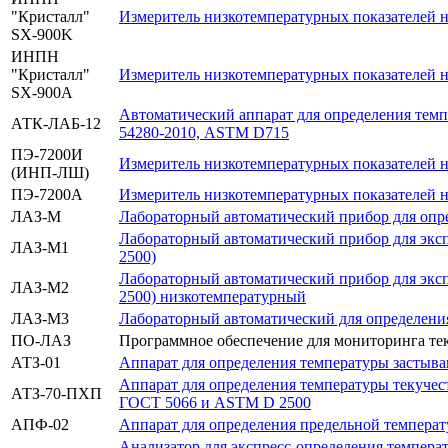
"Кристалл"
Измеритель низкотемпературных показателей н
SX-900K
ИНПН
"Кристалл"
Измеритель низкотемпературных показателей 
SX-900A
Автоматический аппарат для определения темп
АТК-ЛАБ-12
54280-2010, ASTM D715
ПЭ-7200И
Измеритель низкотемпературных показателей н
(ИНП-ЛШ)
ПЭ-7200А
Измеритель низкотемпературных показателей н
ЛАЗ-М
Лабораторный автоматический прибор для опр
Лабораторный автоматический прибор для экс
ЛАЗ-М1
2500)
Лабораторный автоматический прибор для экс
ЛАЗ-М2
2500) низкотемпературный
ЛАЗ-М3
Лабораторный автоматический для определени
ПО-ЛАЗ
Программное обеспечение для мониторинга тек
АТЗ-01
Аппарат для определения температуры застыв
Аппарат для определения температуры текучес
АТЗ-70-ПХП
ГОСТ 5066 и ASTM D 2500
АПФ-02
Аппарат для определения предельной температ
Анализатор для экспресс-определения температ