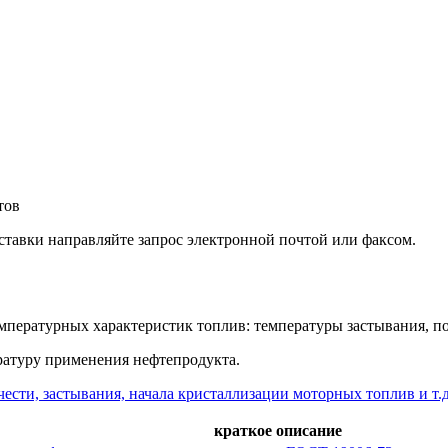
тов
ставки направляйте запрос электронной почтой или факсом.
емпературных характеристик топлив: температуры застывания, п
ратуру применения нефтепродукта.
ести, застывания, начала кристаллизации моторных топлив и т.д
краткое описание