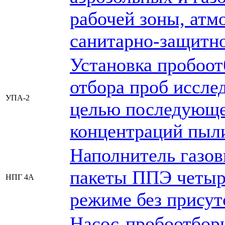
рабочей зоны, атм
санитарно-защитн
Установка пробоот
отбора проб иссле
УПА-2
целью последующе
концентраций пыл
Наполнитель газов
пакеты ППЭ четыре
НПГ 4А
режиме без присут
Насос-пробоотборн