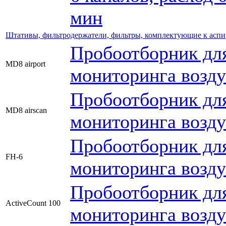
мин
Штативы, фильтродержатели, фильтры, комплектующие к аспи
Пробоотборник дл
MD8 airport
мониторинга возд
Пробоотборник дл
MD8 airscan
мониторинга возд
Пробоотборник дл
FH-6
мониторинга возд
Пробоотборник дл
ActiveCount 100
мониторинга возд