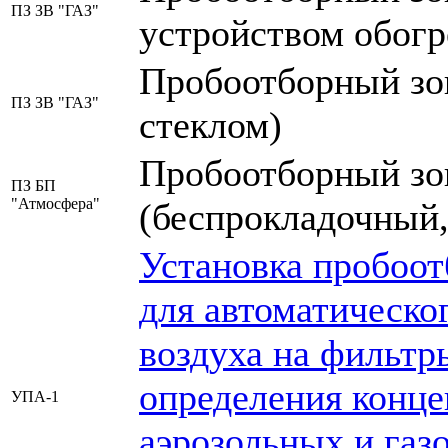
ПЗ ЗВ "ГАЗ"
устройством обог
Пробоотборный зон
ПЗ ЗВ "ГАЗ"
стеклом)
Пробоотборный зон
ПЗ БП
"Атмосфера"
(беспрокладочный,
Установка пробоо
для автоматическо
воздуха на фильтр
определения конц
УПА-1
аэрозольных и газ