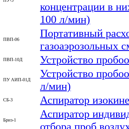
ПУ-5
концентрации в ни
100 л/мин)
Портативный расх
ПВП-06
газоаэрозольных с
Устройство пробоо
ПВП-10Д
Устройство пробоо
ПУ АИП-01Д
л/мин)
Аспиратор изокине
СБ-3
Аспиратор индиви
Бриз-1
отбора проб возду