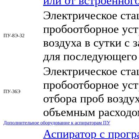
или от встроенног
Электрическое ста
пробоотборное уст
ПУ-8Э-32
воздуха в сутки с
для последующего 
Электрическое ста
пробоотборное уст
ПУ-36Э
отбора проб возду
объемным расходо
Дополнительное оборудование к аспираторам ПУ
Аспиратор с прог