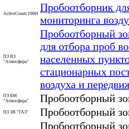
Пробоотборник дл
ActiveCount 100H
мониторинга возд
Пробоотборный зо
для отбора проб в
населенных пункто
ПЗ ВЗ
"Атмосфера"
стационарных пост
воздуха и передви
Пробоотборный зон
ПЗ БМ
"Атмосфера"
Пробоотборный зон
ПЗ ЗВ "ГАЗ"
Пробоотборный зон